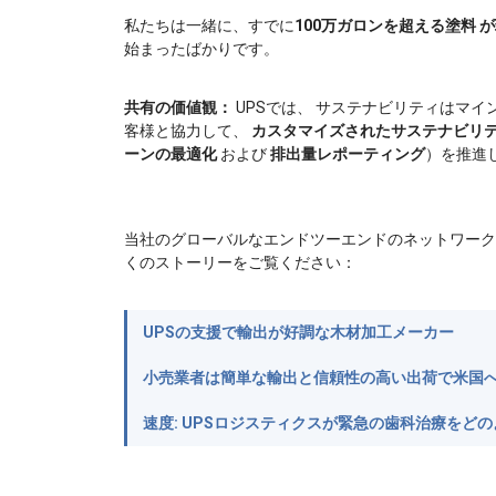
私たちは一緒に、すでに
100万ガロンを超える塗料
が
始まったばかりです。
共有の価値観：
UPSでは、 サステナビリティはマイ
客様と協力して、
カスタマイズされたサステナビリ
ーンの最適化
および
排出量レポーティング
）を推進
当社のグローバルなエンドツーエンドのネットワーク
くのストーリーをご覧ください：
UPSの支援で輸出が好調な木材加工メーカー
小売業者は簡単な輸出と信頼性の高い出荷で米国
速度: UPSロジスティクスが緊急の歯科治療をど