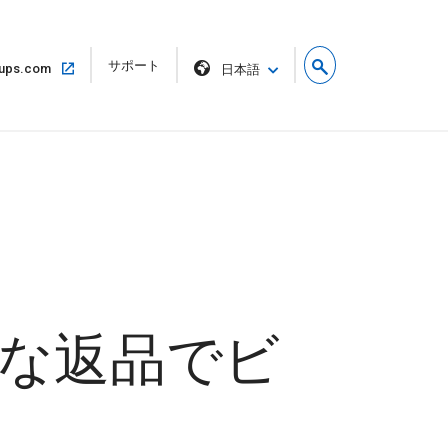
リ
サポート
同
ups.com
日本語
ン
じ
ク
ウ
を
ィ
新
ン
し
ド
い
ウ
ウ
で
ィ
開
ン
く
ド
ウ
で
開
く
単な返品でビ