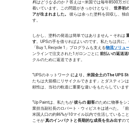
料はどうなるのか？
答えは—米国では毎年8500万
着いています。この問題がきっかけとなり、
世界初の
アが生まれました。
彼らは余った塗料を回収し、独
す。
しかし、塗料の発送は簡単ではありません – それは
す
。UPSの手を借りればよいのです。私たちは共に、輸
「Buy 1, Recycle 1」プログラムも支える
物流ソリュ
ンラインで注文された1ガロンごとに
前払いの返送送
クルのために返送できます。
“UPSのネットワーク
により、米国全土のThe UPS
たちは大規模にリサイクルできます」とダスティンは
頼性は、当社の軌道に重要な違いをもたらしています
“Up Paintは、私たちが
彼らの
顧客
のために物事をシン
業担当副社長のロバート・ウィピスキは述べた。「前払いの
米国人口の約86%が10マイル以内で生活している
こそが
真のインパクトと長期的な成長を生み出す
ので