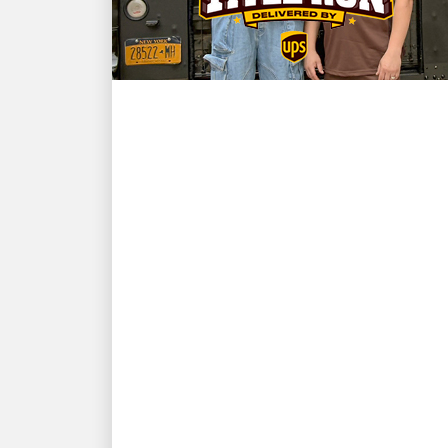
お客様第一
NBAチャンピオンでニュ
ーヨーク・ニックスのス
ターであるカール＝アン
ソニー・タウンズとUPS
ドライバーのデビッド・
デラロサが再会し、
Fanatics Fest NYCでファ
ンを驚かせる
ファナティスは以下を提示します。「タイト
ルラン」はUPSが配達し、制作はFanatics