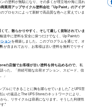
ガロンの塗料が無駄になり、その多くが埋立地や海に流れ
商業用アップサイクル塗料会社「Up Paint」のアイデ
自のプロセスによって新鮮で高品質な色へと変えていま
重くて、散らかりやすく、そして厳しく規制されていま
送中に塗料を安全に保つだけでなく、Up Paintの
ーション
を構築しました。このプログラムを通じて、オ
料
が含まれており、お客様は古い塗料を無料でリサイ
 Storeの店舗でお客様が古い塗料を持ち込めるので、
私
語った。「持続可能な出荷オプション、スピード、信
。」
プルにできることに胸を躍らせていました,” とUPS営
返品とThe UPS Storeのネットワークにより、
ことから、リサイクルは容易になります。そうした利便性
す.”