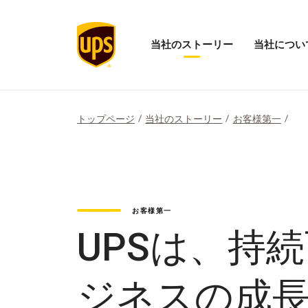
当社のストーリー
当社につい
当
「当
社
社
の
に
ス
つ
ト
い
トップページ
当社のストーリー
お客様第一
ー
て」
リ
メ
ー
ニ
の
ュ
メ
ー
ニ
を
ュ
開
お客様第一
ー
く
を
UPSは、持
開
く
ジネスの成