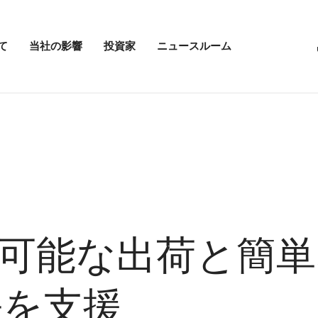
て
当社の影響
投資家
ニュースルーム
「当
投
ニ
社
資
ュ
の
家
ー
影
メ
ス
響」
ニ
ル
メ
ュ
ー
ニ
ー
ム
ュ
を
の
ー
開
メ
を
く
ニ
開
ュ
く
ー
を
開
続可能な出荷と簡
く
長を支援