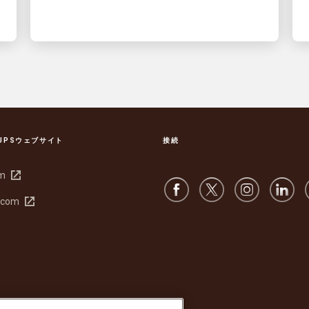
UPSウェブサイト
接続
新
om
し
新
.com
い
し
ウ
い
ィ
ウ
ン
ィ
ド
ン
ウ
ド
で
ウ
開