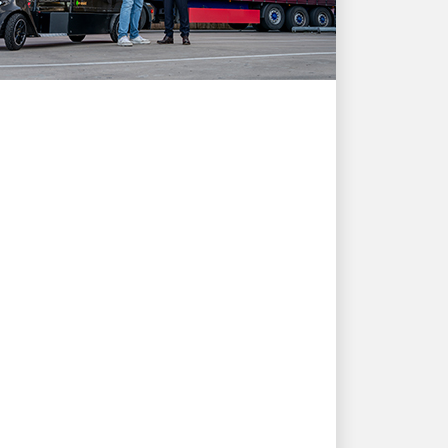
お客様第一
UPSの配送ソリューショ
ンがQuookerの成長と顧
客ニーズをどのように支
えるか
イノベーションとパートナーシップの物語を
のぞいてみよう