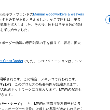
卸売ギフトブランドの
Manual Woodworkers & Weavers
大する必要があると考えました。そこで同社は、主要
業務を拡大しました。その後、同社は所要日数の保証
を探し始めました。
ロスボーダー物流の専門知識の手を借りて、容易に拡大
ct Cross Border
でした。このソリューションは、シン
混載
されます。この場合、メキシコで行われます。
が行われ
、このプロセスの所要時間が短縮されます。
Sの配送ネットワークに直接入ります。MWWの配送セ
できます。
パートナー
です」と、MWWの西海岸業務担当ゼネラ
特にクロスボーダーの貨物には厳しい基準が求められるから