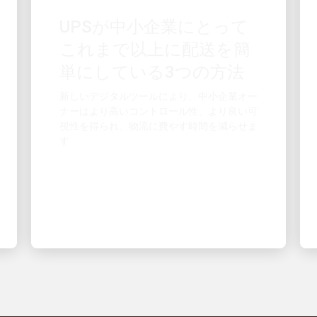
これまで以上に配送を簡
単にしている3つの方法
新しいデジタルツールにより、中小企業オー
ナーはより高いコントロール性、より良い可
視性を得られ、物流に費やす時間を減らせま
す