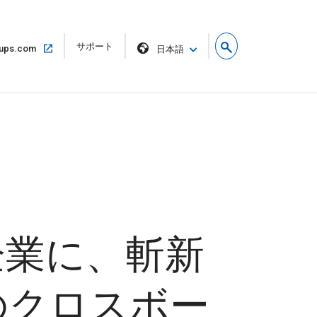
リ
サポート
同
ups.com
日本語
ン
じ
ク
ウ
を
ィ
新
ン
し
ド
い
ウ
ウ
で
ィ
開
ン
く
ド
ウ
で
開
く
企業に、斬新
のクロスボー