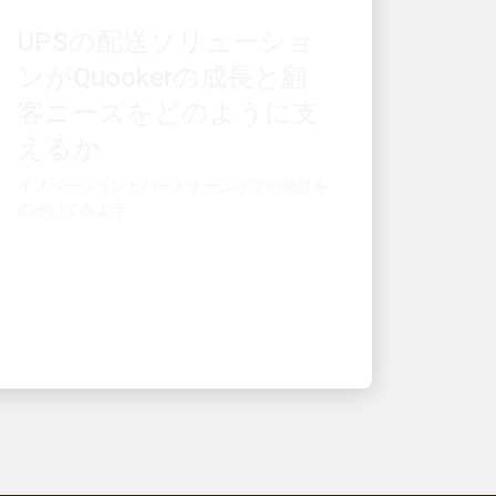
ンがQuookerの成長と顧
客ニーズをどのように支
えるか
イノベーションとパートナーシップの物語を
のぞいてみよう