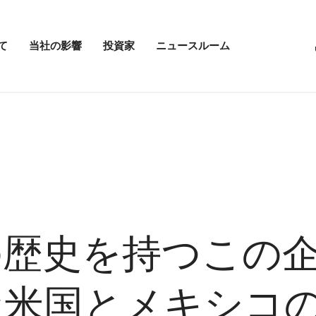
て
当社の影響
投資家
ニュースルーム
「当
投
ニ
社
資
ュ
の
家
ー
影
メ
ス
響」
ニ
ル
メ
ュ
ー
ニ
ー
ム
ュ
を
の
ー
開
メ
を
く
ニ
開
ュ
く
ー
を
開
年の歴史を持つこの
く
な米国とメキシコ