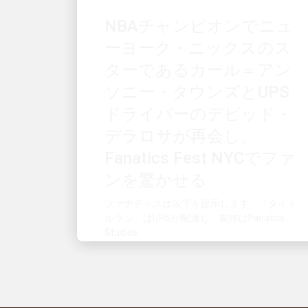
ーヨーク・ニックスのス
ターであるカール＝アン
ソニー・タウンズとUPS
ドライバーのデビッド・
デラロサが再会し、
Fanatics Fest NYCでファ
ンを驚かせる
ファナティスは以下を提示します。「タイト
ルラン」はUPSが配達し、制作はFanatics
Studios