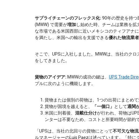
サプライチェーンのフレックス化:
90年の歴史を持つ
(MWW) で需要が
増加
し始めた時、チームは業務を拡
な市場である米国西部に近いメキシコのティフアナに
を満たし、米国への輸出を支援できる
優れた物流業者
そこで、UPSに入社しました。MWWは、当社のク
をしてきました。
貨物のアイデア:
MWWの成功の鍵は、
UPS Trade Dire
プルに次のように機能します。
貨物または個別の荷物は、1つの出荷にまとめて
貨物が国境を越えると、
「一個口」
として
通関
米国に到着後、
混載仕分け
が行われ、荷物はUP
ンターは不要なため、コストと所要時間が節約
「UPSは、当社の北回りの貨物にとって
不可欠な物流
ルマネージャーのLuis Paezは述べています。「