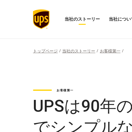
当社のストーリー
当社につい
当
「当
社
社
の
に
ス
つ
ト
い
トップページ
当社のストーリー
お客様第一
ー
て」
リ
メ
ー
ニ
の
ュ
メ
ー
ニ
を
ュ
開
お客様第一
ー
く
を
UPSは90
開
く
でシンプル