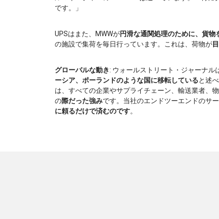
です。」
UPSはまた、MWWが
円滑な通関処理のために、貨物
の施設で集荷を毎日行っています。これは、荷物が
目
グローバルな動き
: ウォールストリート・ジャーナル
ーシア、ポーランドのような国に移転している
と述べ
は、すべての企業やサプライチェーン、輸送業者、物
の
際だった強み
です。当社のエンドツーエンドのサー
に頼るだけで済むのです
。