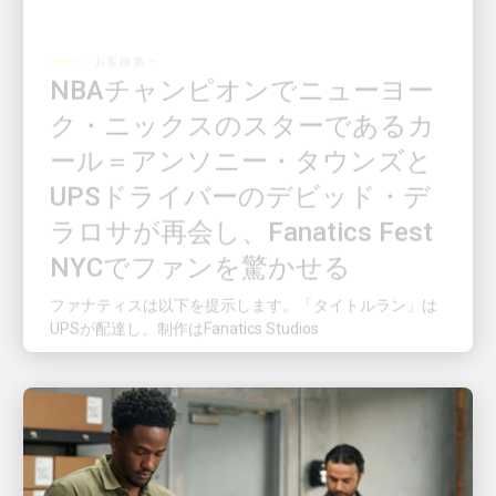
お客様第一
NBAチャンピオンでニューヨー
ク・ニックスのスターであるカ
ール＝アンソニー・タウンズと
UPSドライバーのデビッド・デ
ラロサが再会し、Fanatics Fest
NYCでファンを驚かせる
ファナティスは以下を提示します。「タイトルラン」は
UPSが配達し、制作はFanatics Studios