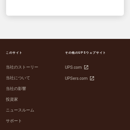
このサイト
その他のUPSウェブサイト
当社のストーリー
新
UPS.com
し
当社について
新
UPSers.com
い
し
ウ
当社の影響
い
ィ
ウ
ン
投資家
ィ
ド
ン
ウ
ニュースルーム
ド
で
サポート
ウ
開
で
く