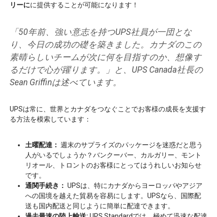
リーに
に提供することが可能になります！
「50年前、強い意志を持つUPS社員が一団とな
り、今日の成功の礎を築きました。カナダのこの
素晴らしいチームが次に何を目指すのか、想像す
るだけで心が躍ります。」と、UPS Canada社長の
Sean Griffinは述べています。
UPSは常に、世界とカナダをつなぐことでお客様の成長を支援す
る方法を模索しています：
土曜配達：
週末のサプライズのパッケージを迷惑だと思う
人がいるでしょうか？バンクーバー、カルガリー、モント
リオール、トロントのお客様にとってはうれしいお知らせ
です。
通関手続き：
UPSは、特にカナダからヨーロッパやアジア
への国境を越えた貿易を容易にします。UPSなら、国際配
送も国内配送と同じように簡単に配達できます。
過去最速の陸上輸送:
UPS Standardでは、極めて迅速な配達