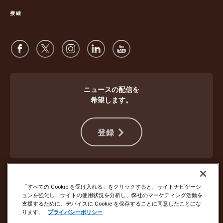
開
接続
く
ニュースの配信を
希望します。
登録
違法行為から身を守る
ご利用規約
ウェブサイト使用条件
プライバシー通知
Cookie設定
「すべての Cookie を受け入れる」をクリックすると、サイトナビゲーシ
ョンを強化し、サイトの使用状況を分析し、弊社のマーケティング活動を
支援するために、デバイスに Cookie を保存することに同意したことにな
Copyright ©1994 - 2026 United Parcel Service of America, Inc. All rights
ります。
プライバシーポリシー
reserved. Eメールの配信停止をご希望の場合は