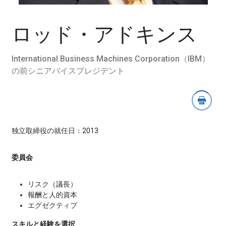
像
ダ
ウ
ロッド・アドキンス
ン
ロ
ー
International Business Machines Corporation（IBM）
ド
の前シニアバイスプレジデント
セ
ク
シ
ョ
ン
を
独立取締役の就任日：2013
開
く
委員会
リスク（議長）
報酬と人的資本
エグゼクティブ
スキルと経験を選択