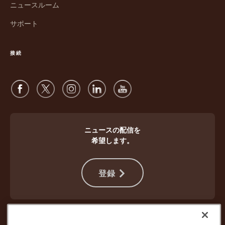
ン
ウ
ニュースルーム
ド
で
サポート
ウ
開
で
く
開
接続
く
ニュースの配信を
希望します。
登録
違法行為から身を守る
ご利用規約
ウェブサイト使用条件