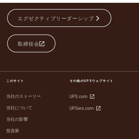
エグゼクティブリーダーシップ
取締役会
このサイト
その他のUPSウェブサイト
当社のストーリー
新
UPS.com
し
当社について
新
UPSers.com
い
し
ウ
当社の影響
い
ィ
ウ
ン
投資家
ィ
ド