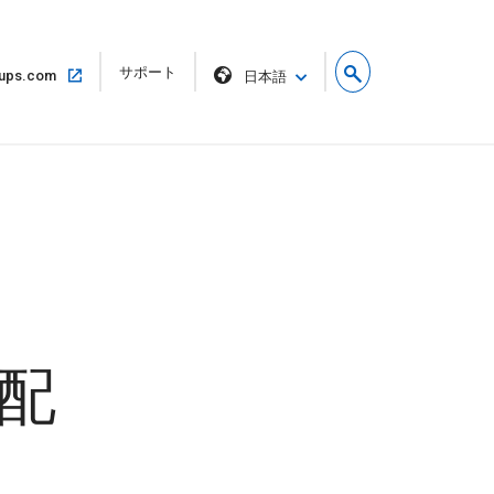
リ
サポート
同
ups.com
日本語
ン
じ
ク
ウ
を
ィ
新
ン
し
ド
い
ウ
ウ
で
ィ
開
ン
く
ド
ウ
で
開
く
配