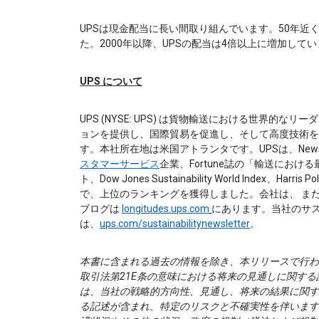
UPSは現金配当に長い間取り組んでいます。50年
た。2000年以降、UPSの配当は4倍以上に増加して
UPS について
UPS (NYSE: UPS) は貨物輸送における世界的
ョンを提供し、国際貿易を促進し、そして高度技術
す。本社所在地は米国アトランタです。UPSは、New
スタマーサービス
企業、Fortune誌の「輸送にお
ト、Dow Jones Sustainability World Index、Har
で、上位のランキングを獲得しました。会社は、 ま
ブログは
longitudes.ups.com
にあります。当社のサ
は、
ups.com/sustainabilitynewsletter
。
本書に含まれる過去の情報を除き、本リリースで行われた
取引法第21E条の意味における将来の見通しに関す
は、当社の戦略的方向性、見通し、将来の結果に関す
る記述が含まれ、特定のリスクと不確実性を伴います