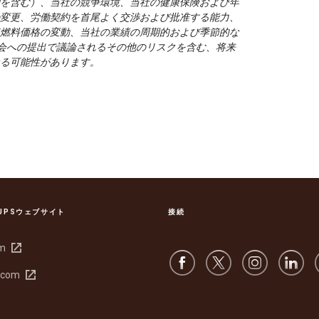
を含む）、当社の競争環境、当社の健康保険および年
変更、労働契約を首尾よく交渉および批准する能力、
燃料価格の変動、当社の業績の周期的および季節的な
委員会への提出で議論されるその他のリスクを含む、将来
る可能性があります。
UPSウェブサイト
接続
新
om
し
新
.com
い
し
ウ
い
ィ
ウ