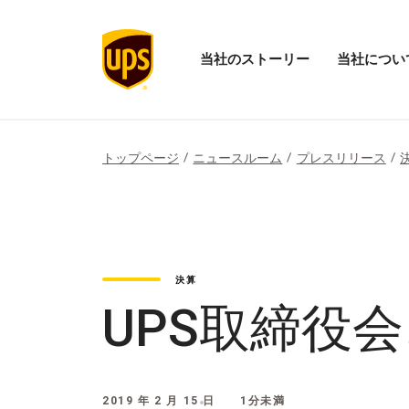
当社のストーリー
当社につい
当
「当
社
社
の
に
ス
つ
ト
い
トップページ
ニュースルーム
プレスリリース
ー
て」
リ
メ
ー
ニ
の
ュ
メ
ー
ニ
を
ュ
開
決算
ー
く
を
UPS取締役
開
く
2019 年 2 月 15 日
1分未満