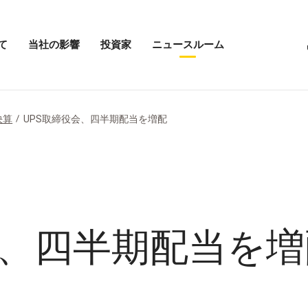
て
当社の影響
投資家
ニュースルーム
「当
投
ニ
社
資
ュ
の
家
ー
影
メ
ス
響」
ニ
ル
決算
UPS取締役会、四半期配当を増配
メ
ュ
ー
ニ
ー
ム
ュ
を
の
ー
開
メ
を
く
ニ
開
ュ
く
ー
を
開
会、四半期配当を増
く