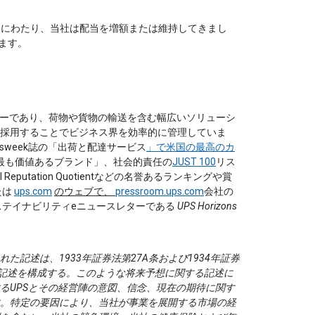
近くにわたり、当社は配当を増額または維持してきまし
います。
なリーダーであり、荷物や貨物の輸送を含む幅広いソリューシ
を採用することでビジネス界を効率的に管理していま
sweek誌の「出荷と配達サービス
」で米国の最高のカ
ける最も価値あるブランド」、社会的責任の
JUST 100
リス
ris Poll Reputation Quotientなどの名誉あるランキングや賞
たは
ups.com
のウェブで、
pressroom.ups.com
会社の
ステイナビリティeニュースレターである
UPS Horizons
記述は、1933年証券法第27A条および1934年証券
る記述を構成する。このような将来予想に関する記述に
るUPSとその経営陣の意図、信念、現在の期待に関す
。特定の要因により、当社が事業を展開する市場の経