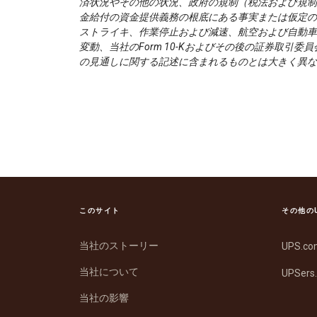
済状況やその他の状況、政府の規制（税法および規制
金給付の資金提供義務の根底にある事実または仮定の
ストライキ、作業停止および減速、航空および自動車
変動、当社のForm 10-Kおよびその後の証券取引
の見通しに関する記述に含まれるものとは大きく異な
このサイト
その他の
当社のストーリー
UPS.c
当社について
UPSers
当社の影響