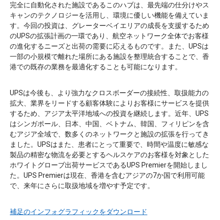
完全に自動化された施設であるこのハブは、最先端の仕分けやス
キャンのテクノロジーを活用し、環境に優しい機能を備えていま
す。今回の投資は、グレーターベイエリアの成長を支援するため
のUPSの拡張計画の一環であり、航空ネットワーク全体でお客様
の進化するニーズと出荷の需要に応えるものです。また、UPSは
一部の小規模で離れた場所にある施設を整理統合することで、香
港での既存の業務を最適化することも可能になります。
UPSは今後も、より強力なクロスボーダーの接続性、取扱能力の
拡大、業界をリードする顧客体験によりお客様にサービスを提供
するため、アジア太平洋地域への投資を継続します。近年、UPS
はシンガポール、日本、中国、ベトナム、韓国、フィリピンを含
むアジア全域で、数多くのネットワークと施設の拡張を行ってき
ました。UPSはまた、患者にとって重要で、時間や温度に敏感な
製品の精密な物流を必要とするヘルスケアのお客様を対象とした
ホワイトグローブ出荷サービスであるUPS Premierを開始しまし
た。UPS Premierは現在、香港を含むアジアの7か国で利用可能
で、来年にさらに取扱地域を増やす予定です。
補足のインフォグラフィックをダウンロード