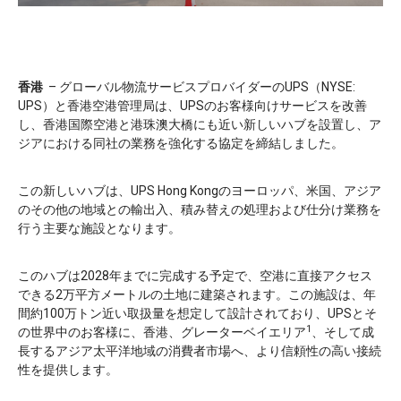
香港
– グローバル物流サービスプロバイダーのUPS（NYSE:
UPS）と香港空港管理局は、UPSのお客様向けサービスを改善
し、香港国際空港と港珠澳大橋にも近い新しいハブを設置し、ア
ジアにおける同社の業務を強化する協定を締結しました。
この新しいハブは、UPS Hong Kongのヨーロッパ、米国、アジア
のその他の地域との輸出入、積み替えの処理および仕分け業務を
行う主要な施設となります。
このハブは2028年までに完成する予定で、空港に直接アクセス
できる2万平方メートルの土地に建築されます。この施設は、年
間約100万トン近い取扱量を想定して設計されており、UPSとそ
1
の世界中のお客様に、香港、グレーターベイエリア
、そして成
長するアジア太平洋地域の消費者市場へ、より信頼性の高い接続
性を提供します。