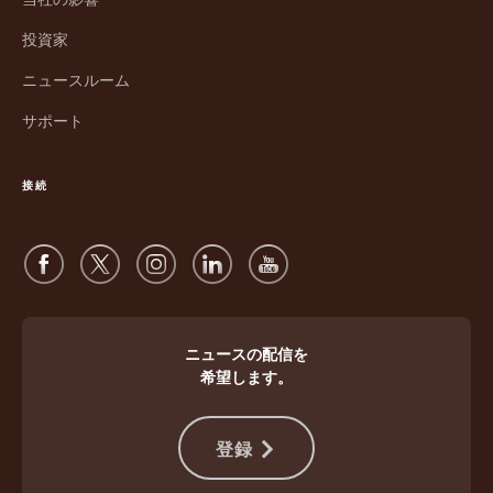
い
ィ
ウ
ン
投資家
ィ
ド
ン
ウ
ニュースルーム
ド
で
サポート
ウ
開
で
く
開
接続
く
ニュースの配信を
希望します。
登録