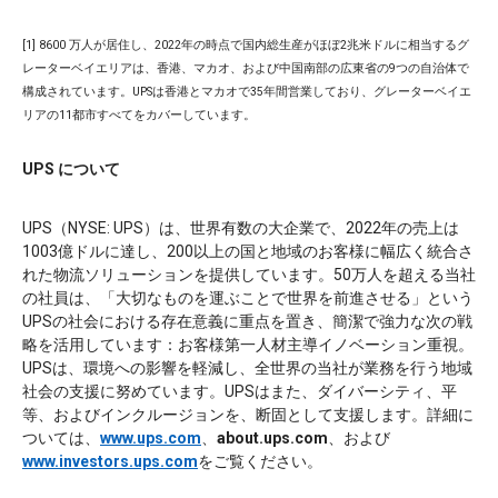
[1] 8600 万人が居住し、2022年の時点で国内総生産がほぼ2兆米ドルに相当するグ
レーターベイエリアは、香港、マカオ、および中国南部の広東省の9つの自治体で
構成されています。UPSは香港とマカオで35年間営業しており、グレーターベイエ
リアの11都市すべてをカバーしています。
UPS について
UPS（NYSE: UPS）は、世界有数の大企業で、2022年の売上は
1003億ドルに達し、200以上の国と地域のお客様に幅広く統合さ
れた物流ソリューションを提供しています。50万人を超える当社
の社員は、「大切なものを運ぶことで世界を前進させる」という
UPSの社会における存在意義に重点を置き、簡潔で強力な次の戦
略を活用しています：お客様第一人材主導イノベーション重視。
UPSは、環境への影響を軽減し、全世界の当社が業務を行う地域
社会の支援に努めています。UPSはまた、ダイバーシティ、平
等、およびインクルージョンを、断固として支援します。詳細に
ついては、
www.ups.com
、
about.ups.com
、および
www.investors.ups.com
をご覧ください。