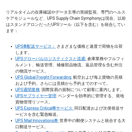
リアルタイムの在庫確認やデータ主導の実績監視、専門のヘルス
ケアモジュールなど、UPS Supply Chain Symphonyは現在、以前
はスタンドアロンだったUPSツール（以下を含む）を統合してい
ます：
UPS®配送サービス：
さまざまな価格と速度で荷物を出荷
します。
UPS
グローバルロジスティクスと流通
:
倉庫業務やフルフィ
ルメント、輸送管理、補修部品物流、返品管理を含む外注
の物流サービス。
UPS Global Freight Forwarding:
航空および海上貨物の見積
および予約、さらには見積から予約までのすべて。
UPS通関業務
: 国際貿易の規制について顧客に案内します。
UPSサプライヤー管理
: ベンダーを効率的に管理する、発地
貨物管理リソース。
UPS Express Critical®サービス:
同日配達および次便発送サ
ービスを含む緊急輸送。
UPS Mail Innovations®:
世界中の郵便システムと統合する大
口郵送サービス。