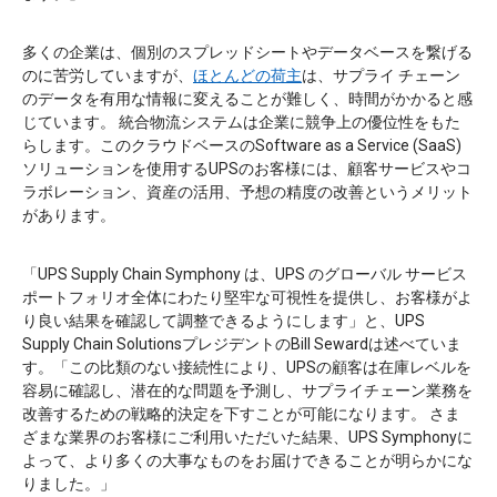
多くの企業は、個別のスプレッドシートやデータベースを繋げる
のに苦労していますが、
ほとんどの荷主
は、サプライ チェーン
のデータを有用な情報に変えることが難しく、時間がかかると感
じています。 統合物流システムは企業に競争上の優位性をもた
らします。このクラウドベースのSoftware as a Service (SaaS)
ソリューションを使用するUPSのお客様には、顧客サービスやコ
ラボレーション、資産の活用、予想の精度の改善というメリット
があります。
「UPS Supply Chain Symphony は、UPS のグローバル サービス
ポートフォリオ全体にわたり堅牢な可視性を提供し、お客様がよ
り良い結果を確認して調整できるようにします」と、UPS
Supply Chain SolutionsプレジデントのBill Sewardは述べていま
す。「この比類のない接続性により、UPSの顧客は在庫レベルを
容易に確認し、潜在的な問題を予測し、サプライチェーン業務を
改善するための戦略的決定を下すことが可能になります。 さま
ざまな業界のお客様にご利用いただいた結果、UPS Symphonyに
よって、より多くの大事なものをお届けできることが明らかにな
りました。」