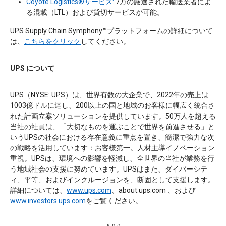
Coyote Logistics®サービス:
7万の厳選された輸送業者によ
る混載（LTL）および貸切サービスが可能。
UPS Supply Chain Symphony™プラットフォームの詳細について
は、
こちらをクリック
してください。
UPS について
UPS（NYSE: UPS）は、世界有数の大企業で、2022年の売上は
1003億ドルに達し、200以上の国と地域のお客様に幅広く統合さ
れた計画立案ソリューションを提供しています。50万人を超える
当社の社員は、「大切なものを運ぶことで世界を前進させる」と
いうUPSの社会における存在意義に重点を置き、簡潔で強力な次
の戦略を活用しています：お客様第一。人材主導イノベーション
重視。UPSは、環境への影響を軽減し、全世界の当社が業務を行
う地域社会の支援に努めています。UPSはまた、ダイバーシテ
ィ、平等、およびインクルージョンを、断固として支援します。
詳細については、
www.ups.com
、about.ups.com 、および
www.investors.ups.com
をご覧ください。