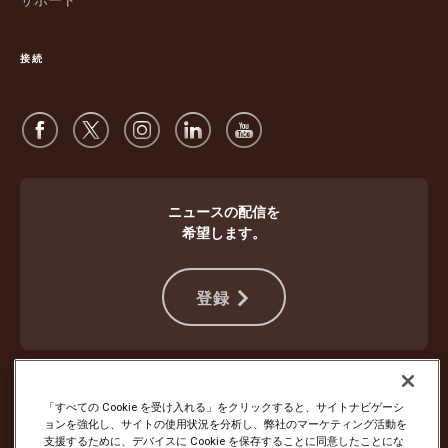
開
で
く
開
接続
く
ニュースの配信を
希望します。
登録
違法行為から身を守る
ご利用規約
ウェブサイト使用条件
プライバシー通知
Cookie設定
「すべての Cookie を受け入れる」をクリックすると、サイトナビゲーシ
ョンを強化し、サイトの使用状況を分析し、弊社のマーケティング活動を
支援するために、デバイスに Cookie を保存することに同意したことにな
Copyright ©1994 - 2026 United Parcel Service of America, Inc. All rights