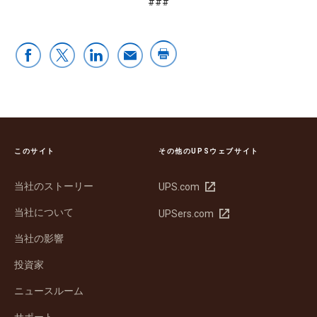
###
このサイト
その他のUPSウェブサイト
当社のストーリー
新
UPS.com
し
当社について
新
UPSers.com
い
し
ウ
当社の影響
い
ィ
ウ
ン
投資家
ィ
ド
ン
ウ
ニュースルーム
ド
で
サポート
ウ