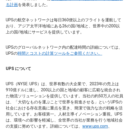
る計画
を発表しました。
UPSの航空ネットワークは毎日360便以上のフライトを運航して
おり、アジア太平洋地域にある26の国/地域と、世界中の200以
上の国/地域にサービスを提供しています。
UPSのグローバルネットワーク内の配達時間の詳細については、
UPSの
時間とコストの計算ツールをご参照ください。
UPS について
UPS（NYSE: UPS）は、世界有数の大企業で、2023年の売上は
910億ドルに達し、200以上の国と地域の顧客に広範な統合され
た物流ソリューションを提供しています。当社の約50万人の社員
は、「大切なものを運ぶことで世界を前進させる」というUPSの
社会における存在意義に重点を置き、簡潔で強力な次の戦略を活
用しています。お客様第一。人材主導イノベーション重視。UPS
は、環境への影響を軽減し、全世界の当社が業務を行う地域社会
の支援に努めています。詳細については、
www.ups.com
、