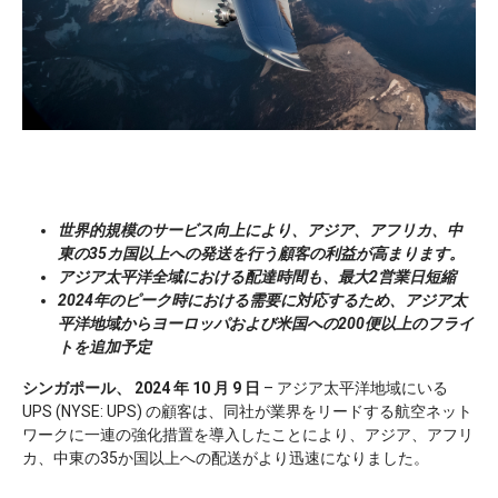
世界的規模のサービス向上により、アジア、アフリカ、中
東の35カ国以上への発送を行う顧客の利益が高まります。
アジア太平洋全域における配達時間も、最大2営業日短縮
2024年のピーク時における需要に対応するため、アジア太
平洋地域からヨーロッパおよび米国への200便以上のフライ
トを追加予定
シンガポール、 2024 年 10 月 9 日
– アジア太平洋地域にいる
UPS (NYSE: UPS) の顧客は、同社が業界をリードする航空ネット
ワークに一連の強化措置を導入したことにより、アジア、アフリ
カ、中東の35か国以上への配送がより迅速になりました。