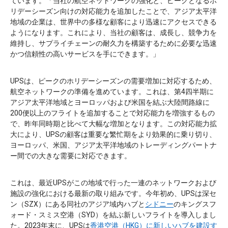
ています。「当社の航空ネットワークの強化と、ピークとなるホ
リデーシーズン向けの対応能力を追加したことで、アジア太平洋
地域の企業は、世界中の多様な顧客により迅速にアクセスできる
ようになります。これにより、当社の顧客は、成長し、競争力を
維持し、サプライチェーンの耐久力を構築するために必要な迅速
かつ信頼性の高いサービスを手にできます。」
UPSは、ピークのホリデーシーズンの需要増加に対応するため、
航空ネットワークの準備を進めています。これは、第4四半期に
アジア太平洋地域とヨーロッパおよび米国を結ぶ大陸間路線に
200便以上のフライトを追加することで対応能力を増強するもの
で、昨年同時期と比べて大幅な増加となります。この対応能力拡
大により、UPSの顧客は重要な繁忙期をより効果的に乗り切り、
ヨーロッパ、米国、アジア太平洋地域のトレーディングパートナ
ー間での大きな需要に対応できます。
これは、最近UPSがこの地域で行った一連のネットワークおよび
施設の強化における最新の取り組みです。今年初め、UPSは深セ
ン（SZX）にある同社のアジア域内ハブと
シドニー
のキングスフ
ォード・スミス空港（SYD）を結ぶ新しいフライトを導入しまし
た。2023年末に、UPSは
香港空港（HKG）に新しいハブを建設す