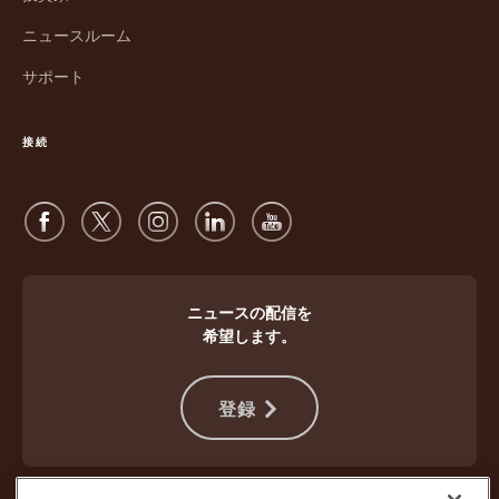
ィ
ド
ン
ウ
ニュースルーム
ド
で
サポート
ウ
開
で
く
開
接続
く
ニュースの配信を
希望します。
登録