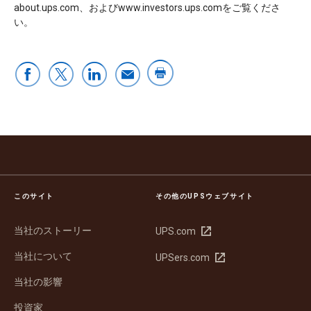
about.ups.com、およびwww.investors.ups.comをご覧くださ
い。
このサイト
その他のUPSウェブサイト
当社のストーリー
新
UPS.com
し
当社について
新
UPSers.com
い
し
ウ
当社の影響
い
ィ
ウ
ン
投資家