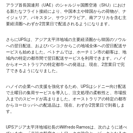
アラブ首長国連邦（UAE）のシャルジャ国際空港（SHJ）におけ
る新たなフライト接続により、中国本土や韓国からの荷物が、ナ
イジェリア、パキスタン、サウジアラビア、南アフリカを含む主
要経済圏へわずか2営業日で配送されるようになります。
さらにUPSは、アジア太平洋地域の主要経済圏から韓国のソウル
への翌日配送、およびバンコクからこの地域全体への翌日配送サ
ービスも始めました。ベトナムでは、ホーチミン市の顧客は、地
域内の特定の都市間で翌日配送サービスを利用できます。ハノイ
からオーストラリアの特定都市への発送は、現在、2営業日で完
了できるようになりました。
ハノイの企業への支援を強化するため、UPSはシドニー向け配送
で土曜日の集荷サービスを導入し、注文処理の柔軟性と、市場投
入までのスピードが高まりました。オーストラリアの特定の都市
からヨーロッパへの配送品は、現在、わずか2営業日で到着しま
す。
UPSアジア太平洋地域社長のWilfredo Ramosは、次のように述べ