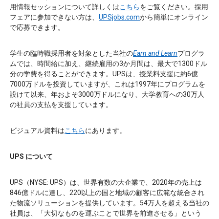
用情報セッションについて詳しくは
こちら
をご覧ください。採用
フェアに参加できない方は、
UPSjobs.com
から簡単にオンライン
で応募できます。
学生の臨時職採用者を対象とした当社の
Earn and Learn
プログラ
ムでは、時間給に加え、継続雇用の3か月間は、最大で1300ドル
分の学費を得ることができます。UPSは、授業料支援に約6億
7000万ドルを投資していますが、これは1997年にプログラムを
設けて以来、年およそ3000万ドルになり、大学教育への30万人
の社員の支払を支援しています。
ビジュアル資料は
こちら
にあります。
UPS について
UPS（NYSE: UPS）は、世界有数の大企業で、2020年の売上は
846億ドルに達し、220以上の国と地域の顧客に広範な統合され
た物流ソリューションを提供しています。54万人を超える当社の
社員は、「大切なものを運ぶことで世界を前進させる」という