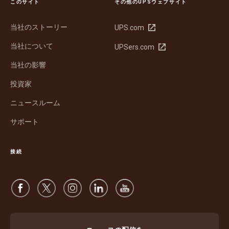
このサイト
その他のUPSウェブサイト
当社のストーリー
新
UPS.com
し
当社について
新
UPSers.com
い
し
ウ
当社の影響
い
ィ
ウ
ン
投資家
ィ
ド
ン
ウ
ニュースルーム
ド
で
サポート
ウ
開
で
く
開
接続
く