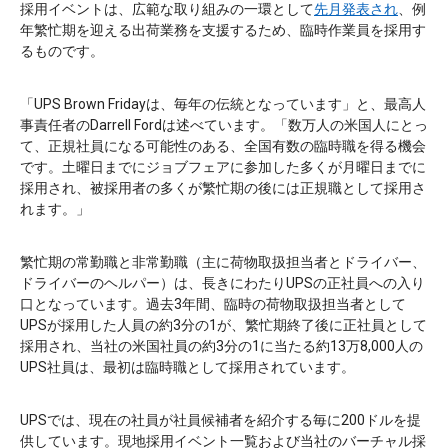
採用イベントは、広範な取り組みの一環として
先月発表され
、例
年繁忙期を迎える出荷業務を支援するため、臨時作業員を採用す
るものです。
「UPS Brown Fridayは、毎年の伝統となっています」と、最高人
事責任者のDarrell Fordは述べています。「数万人の米国人にとっ
て、正規社員になる可能性のある、全国有数の臨時職を得る機会
です。土曜日までにジョブフェアに参加した多くが月曜日までに
採用され、被採用者の多くが繁忙期の後には正規職として採用さ
れます。」
繁忙期の常勤職と非常勤職（主に荷物取扱担当者とドライバー、
ドライバーのヘルパー）は、長きにわたりUPSの正社員への入り
口となっています。過去3年間、臨時の荷物取扱担当者として
UPSが採用した人員の約3分の1が、繁忙期終了後に正社員として
採用され、当社の米国社員の約3分の1に当たる約13万8,000人の
UPS社員は、最初は臨時職として採用されています。
UPSでは、現在の社員が社員候補者を紹介する毎に200ドルを提
供しています。現地採用イベント一覧および当社のバーチャル採