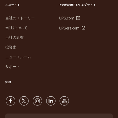
このサイト
その他のUPSウェブサイト
当社のストーリー
新
UPS.com
し
当社について
新
UPSers.com
い
し
ウ
当社の影響
い
ィ
ウ
ン
投資家
ィ
ド
ン
ウ
ニュースルーム
ド
で
サポート
ウ
開
で
く
開
接続
く