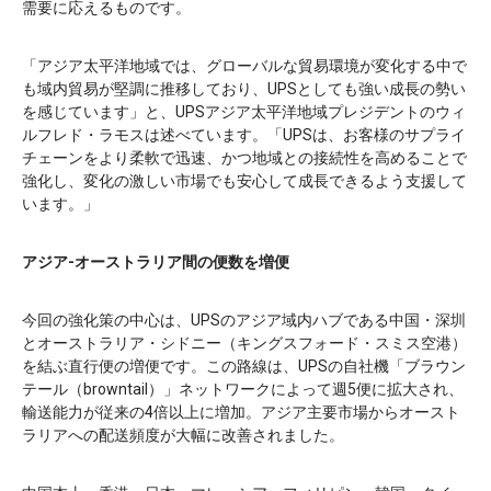
需要に応えるものです。
「アジア太平洋地域では、グローバルな貿易環境が変化する中で
も域内貿易が堅調に推移しており、UPSとしても強い成長の勢い
を感じています」と、UPSアジア太平洋地域プレジデントのウィ
ルフレド・ラモスは述べています。「UPSは、お客様のサプライ
チェーンをより柔軟で迅速、かつ地域との接続性を高めることで
強化し、変化の激しい市場でも安心して成長できるよう支援して
います。」
アジア-オーストラリア間の便数を増便
今回の強化策の中心は、UPSのアジア域内ハブである中国・深圳
とオーストラリア・シドニー（キングスフォード・スミス空港）
を結ぶ直行便の増便です。この路線は、UPSの自社機「ブラウン
テール（browntail）」ネットワークによって週5便に拡大され、
輸送能力が従来の4倍以上に増加。アジア主要市場からオースト
ラリアへの配送頻度が大幅に改善されました。