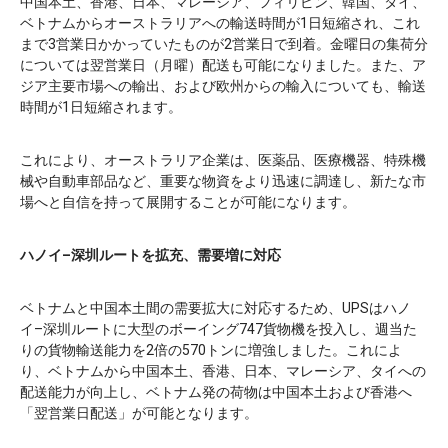
中国本土、香港、日本、マレーシア、フィリピン、韓国、タイ、
ベトナムからオーストラリアへの輸送時間が1日短縮され、これ
まで3営業日かかっていたものが2営業日で到着。金曜日の集荷分
については翌営業日（月曜）配送も可能になりました。また、ア
ジア主要市場への輸出、および欧州からの輸入についても、輸送
時間が1日短縮されます。
これにより、オーストラリア企業は、医薬品、医療機器、特殊機
械や自動車部品など、重要な物資をより迅速に調達し、新たな市
場へと自信を持って展開することが可能になります。
ハノイ–深圳ルートを拡充、需要増に対応
ベトナムと中国本土間の需要拡大に対応するため、UPSはハノ
イ–深圳ルートに大型のボーイング747貨物機を投入し、週当た
りの貨物輸送能力を2倍の570トンに増強しました。これによ
り、ベトナムから中国本土、香港、日本、マレーシア、タイへの
配送能力が向上し、ベトナム発の荷物は中国本土および香港へ
「翌営業日配送」が可能となります。