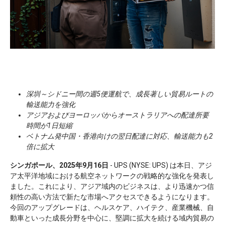
深圳～シドニー間の週5便運航で、成長著しい貿易ルートの
輸送能力を強化
アジアおよびヨーロッパからオーストラリアへの配達所要
時間が1日短縮
ベトナム発中国・香港向けの翌日配達に対応、輸送能力も2
倍に拡大
シンガポール、2025年9月16日
- UPS (NYSE: UPS) は本日、アジ
ア太平洋地域における航空ネットワークの戦略的な強化を発表し
ました。これにより、アジア域内のビジネスは、より迅速かつ信
頼性の高い方法で新たな市場へアクセスできるようになります。
今回のアップグレードは、ヘルスケア、ハイテク、産業機械、自
動車といった成長分野を中心に、堅調に拡大を続ける域内貿易の