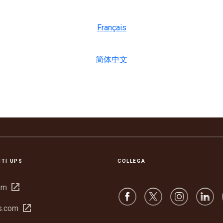
Français
简体中文
ITI UPS
COLLEGA
Apri
om
in
Apri
s.com
una
in
nuova