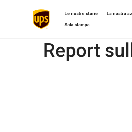
Le nostre storie
La nostra a
Apri
Apri
Sala stampa
il
il
menu
menu
Apri
Le
La
menu
Report sul
nostre
nostra
Sala
storie
azienda
stampa