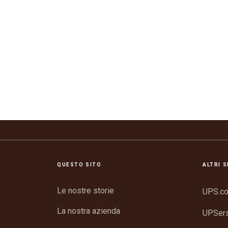
QUESTO SITO
ALTRI S
Le nostre storie
UPS.c
La nostra azienda
UPSer