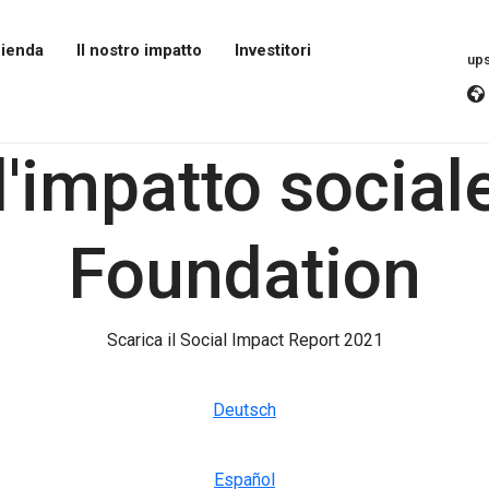
zienda
Il nostro impatto
Investitori
up
Apri
Apri
il
il
menu
menu
Il
Investitori
l'impatto social
nostro
impatto
Foundation
Scarica il Social Impact Report 2021
Deutsch
Español