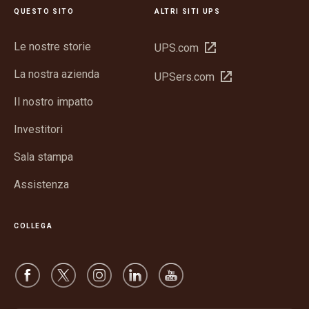
QUESTO SITO
ALTRI SITI UPS
Le nostre storie
Apri
UPS.com
in
La nostra azienda
Apri
UPSers.com
una
in
nuova
Il nostro impatto
una
finestra
nuova
Investitori
finestra
Sala stampa
Assistenza
COLLEGA