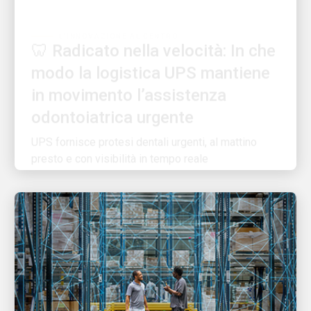
🦷 Radicato nella velocità: In che
modo la logistica UPS mantiene
in movimento l’assistenza
odontoiatrica urgente
UPS fornisce protesi dentali urgenti, al mattino
presto e con visibilità in tempo reale