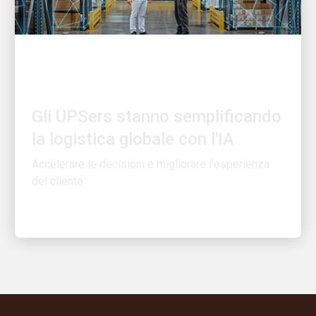
L'INNOVAZIONE AL CENTRO
Gli UPSers stanno semplificando
la logistica globale con l'IA
Accelerare le decisioni e migliorare l’esperienza
del cliente