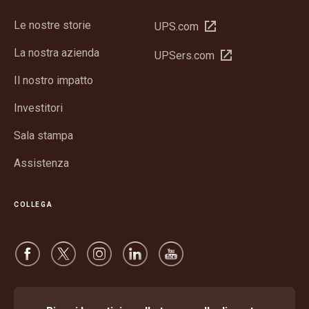
Le nostre storie
Apri
UPS.com
in
La nostra azienda
Apri
UPSers.com
una
in
nuova
Il nostro impatto
una
finestra
nuova
Investitori
finestra
Sala stampa
Assistenza
COLLEGA