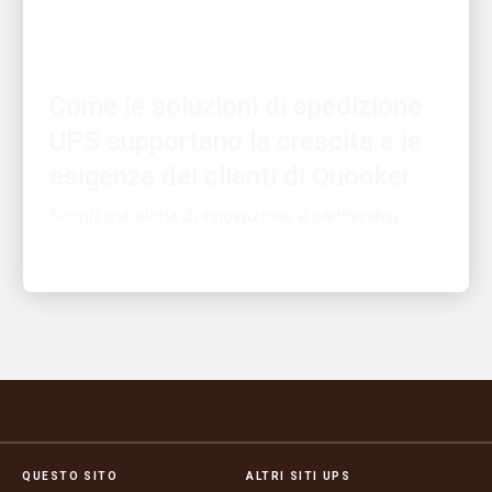
IL CLIENTE PRIMA DI TUTTO
Come le soluzioni di spedizione
UPS supportano la crescita e le
esigenze dei clienti di Quooker
Scopri una storia di innovazione e partnership
QUESTO SITO
ALTRI SITI UPS