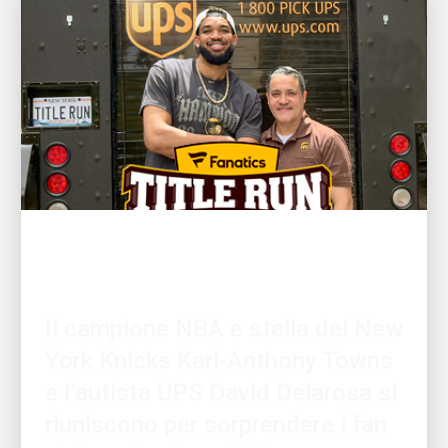
IL CLIENTE PRIMA DI TUTTO
Il campione NBA e stella dei New
York Knicks Karl-Anthony Towns
e l’autista UPS David Delarosa si
riuniscono per sorprendere i fan
al Fanatics Fest NYC