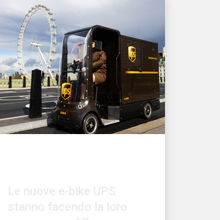
SERVIZI SOSTENIBILI
Le nuove e-bike UPS
stanno facendo la loro
comparsa nel Regno