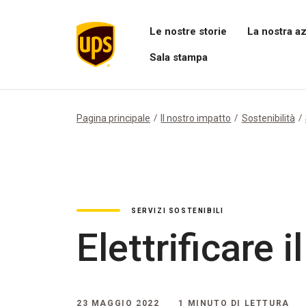
Le nostre storie
La nostra a
Apri
Apri
Sala stampa
il
il
menu
menu
Apri
Le
La
menu
nostre
nostra
Sala
storie
azienda
stampa
Pagina principale
Il nostro impatto
Sostenibilità
SERVIZI SOSTENIBILI
Elettrificare 
23 MAGGIO 2022
1 MINUTO DI LETTURA