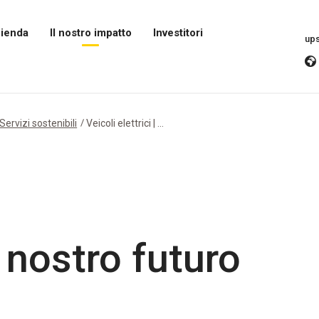
zienda
Il nostro impatto
Investitori
up
Apri
Apri
il
il
menu
menu
Il
Investitori
nostro
impatto
Servizi sostenibili
Veicoli elettrici | ...
il nostro futuro