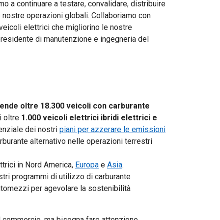
o a continuare a testare, convalidare, distribuire
 le nostre operazioni globali. Collaboriamo con
eicoli elettrici che migliorino le nostre
residente di manutenzione e ingegneria del
nde oltre 18.300 veicoli con carburante
i
oltre
1.000 veicoli elettrici ibridi elettrici e
nziale dei nostri
piani per azzerare le emissioni
rburante alternativo nelle operazioni terrestri
ttrici in Nord America,
Europa
e
Asia
.
ostri programmi di utilizzo di carburante
omezzi per agevolare la sostenibilità
 il commercio, ma bisogna fare attenzione.