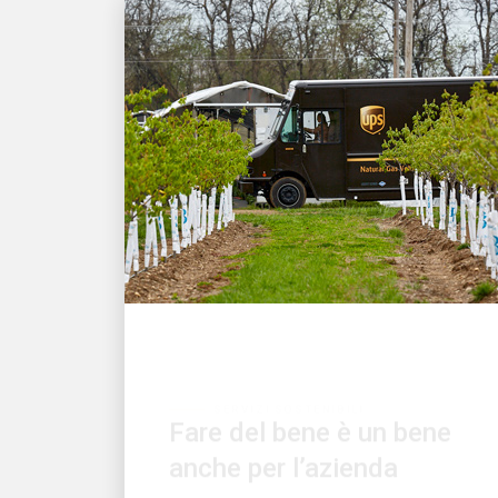
SERVIZI SOSTENIBILI
Fare del bene è un bene
anche per l’azienda
UPS pubblica il suo 21° bilancio di
sostenibilità