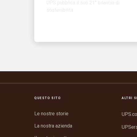
QUESTO SITO
ALTRI S
Le nostre storie
UPS.c
La nostra azienda
UPSer