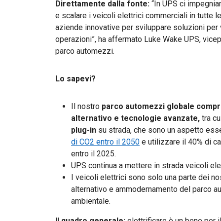
Direttamente dalla fonte:
“In UPS ci impegniam
e scalare i veicoli elettrici commerciali in tutte
aziende innovative per sviluppare soluzioni per v
operazioni”, ha affermato Luke Wake UPS, vicep
parco automezzi.
Lo sapevi?
Il nostro
parco automezzi globale compre
alternativo e tecnologie avanzate,
tra cu
plug-in
su strada, che sono un aspetto esse
di CO2 entro il 2050
e utilizzare il 40% di ca
entro il 2025.
UPS continua a mettere in strada veicoli ele
I veicoli elettrici sono solo una parte dei n
alternativo e ammodernamento del parco aut
ambientale.
Il quadro generale:
elettrificare è un bene per