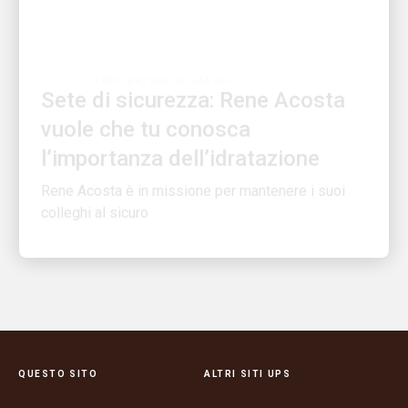
OTTIMO DATORE DI LAVORO
Sete di sicurezza: Rene Acosta
vuole che tu conosca
l’importanza dell’idratazione
Rene Acosta è in missione per mantenere i suoi
colleghi al sicuro
QUESTO SITO
ALTRI SITI UPS