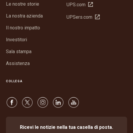
Le nostre storie
Apri
UPS.com
in
La nostra azienda
Apri
UPSers.com
una
in
nuova
Il nostro impatto
una
finestra
nuova
Investitori
finestra
Sala stampa
Assistenza
COLLEGA
Ricevi le notizie nella tua casella di posta.