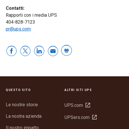
Contatti:
Rapporti con i media UPS
404-828-7123
pr@ups.com
QUESTO SITO
ALTRI SITI UPS
Le nostre storie
Apri
UPS.com
in
La nostra azienda
Apri
UPSers.com
una
in
nuova
Il nostro impatto