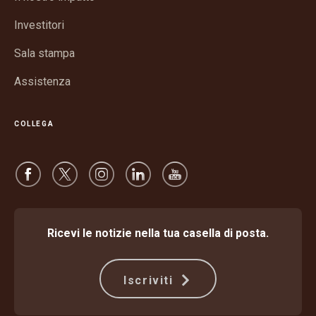
una
finestra
nuova
Investitori
finestra
Sala stampa
Assistenza
COLLEGA
Ricevi le notizie nella tua casella di posta.
Iscriviti