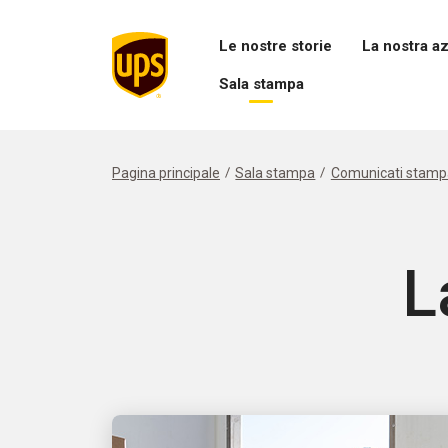
Le nostre storie
La nostra a
Apri
Apri
Sala stampa
il
il
menu
menu
Apri
Le
La
menu
nostre
nostra
Sala
storie
azienda
stampa
Pagina principale
Sala stampa
Comunicati stamp
L