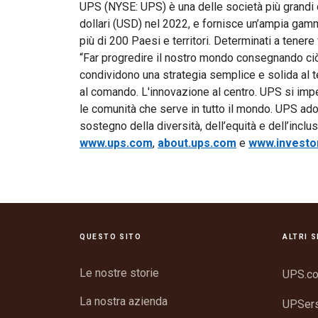
UPS (NYSE: UPS) è una delle società più grandi d
dollari (USD) nel 2022, e fornisce un’ampia gamma 
più di 200 Paesi e territori. Determinati a tenere 
“Far progredire il nostro mondo consegnando ciò 
condividono una strategia semplice e solida al t
al comando. L'innovazione al centro. UPS si imp
le comunità che serve in tutto il mondo. UPS ado
sostegno della diversità, dell’equità e dell’incl
www.ups.com
,
about.ups.com
e
www.investo
QUESTO SITO
ALTRI S
Le nostre storie
UPS.c
La nostra azienda
UPSer