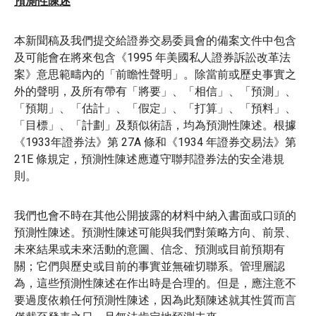
預測性陳述
本新聞稿及我們提交給證券交易委員會的備案文件中包含
及可能會在將來包含《1995 年美國私人證券訴訟改革法
案》意思範疇內的「前瞻性聲明」。除當前或歷史事實之
外的聲明，及所有帶有「將要」、「相信」、「預測」、
「預期」、「估計」、「假定」、「打算」、「預料」、
「目標」、「計劃」及類似術語，均為預測性陳述。根據
《1933年證券法》第 27A 條和《1934 年證券交易法》第
21E 條規定，預測性陳述應遵守聯邦證券法的安全港規
則。
我們也會不時在其他公開披露的材料中納入書面或口頭的
預測性陳述。預測性陳述可能與我們對策略方向、前景、
未來結果或未來活動的意圖、信念、預測或目前預期有
關；它們與歷史或目前的事實並無確切聯系。管理層認
為，這些預測性陳述在作出時是合理的。但是，應注意不
要過度依賴任何預測性陳述，因為此類陳述就其性質而言