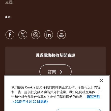
支援
連結
透過電郵接收新聞資訊
訂閱
我们使用 Cookie 以允许我们网站的正常工作、个性化设计内容
和广告、提供社交媒体功能并分析流量。我们还同社交媒体、广
防止詐騙
服務條款及細則
網站使用條款
私隱聲明
Cookie 設定
告和分析合作伙伴分享有关您使用我们网站的信息。
隐私声明
（2025 年 6 月 20 日更新)
版權所有 ©1994- 2026 United Parcel Service of America, Inc. 保留所有
權利。不想再收到電郵更新？
在此處退訂