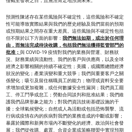
僅截至發表之日，且無法肯定地預測未來。
預測性陳述存在某些風險與不確定性，這些風險和不確定
性可能導致實際結果與我們的歷史經驗及我們當前的預期
或預期結果之間存在重大差異。這些風險與不確定性包括
但不限於以下方面的影響：
我們無法如期，或出於任何理
由，而無法完成待決收購，包括我們無法獲得監管部門的
批准；
與 COVID-19 疫情對我們的業務與營運、財務狀
況、財務業績與流動性、我們的客戶與供應商，以及全球
經濟之影響相關的持續不確定性；美國，或國際總體經濟
狀況的變化；產業演變和重大競爭；我們與重要客戶之關
係變化；吸引及留住稱職員工的能力；物理或資料安全要
求增加或更加複雜，或任何數據安全性漏洞；我們員工罷
工、停工鬥爭或怠工；勞動合同談判和批准結果；我們維
護我們品牌形象之能力；對我們資訊技術基礎設施的干
擾；全球氣候變化；自然或人為活動或包括恐怖襲擊、流
行病或疫情在內的疾病對我們的業務造成的中斷或影響；
暴露於國際和新興市場內不斷變化的經濟、政治與社會發
展；我們從收購、處置、合資企業或策略聯盟中實現預期