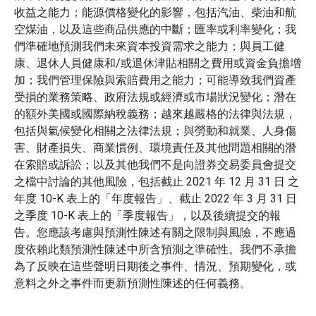
收益之能力；能源價格變化的影響，包括汽油、柴油和航
空煤油，以及這些商品供應的中斷；匯率或利率變化；我
們準確地預測我們未來資本投資需求之能力；與員工健
康、退休人員健康和/或退休津貼相關之費用或資金負擔增
加；我們管理保險與索賠費用之能力；可能導致我們資產
受損的業務策略、政府法規或經濟或市場狀況變化；潛在
的額外美國或國際納稅義務；越來越嚴格的法律與法規，
包括與氣候變化相關之法律法規；與勞動和就業、人身傷
害、財產損失、商業慣例、環境責任及其他問題相關的潛
在索賠或訴訟；以及其他我們不是向證券交易委員會提交
之檔中討論的其他風險，包括截止 2021 年 12 月 31 日 之
年度 10-K 表上的「年度報告」、截止 2022 年 3 月 31 日
之季度 10-K 表上的「季度報告」，以及後續提交的報
告。您應該考慮與預測性陳述有關之限制與風險，不應過
度依賴此類預測性陳述中所含預測之準確性。我們不承擔
為了反映在這些聲明日期後之事件、情況、預期變化，或
意料之外之事件而更新預測性陳述的任何義務。