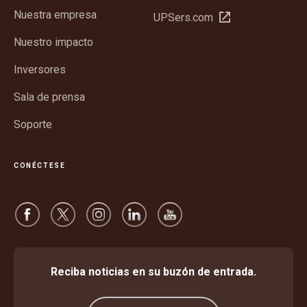
en
Nuestra empresa
Abrir
UPSers.com
una
en
ventana
Nuestro impacto
una
nueva
ventana
Inversores
nueva
Sala de prensa
Soporte
CONÉCTESE
Reciba noticias en su buzón de entrada.