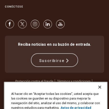
CONÉCTESE
Reciba noticias en su buzón de entrada.
Suscribirse
Protección contra el fraude
Términos y condiciones
Términos de uso del sitio web
Aviso de privacidad
Configuración de cookies
Al hacer clic en “Aceptar todas las cookies”, usted acepta que
las cookies se guarden en su dispositivo para mejorar la
Copyright © 1994-2026 United Parcel Service of America, Inc. Todos
navegación del sitio, analizar el uso del mismo, y colaborar con
los derechos reservados. ¿Ya no quiere recibir actualizaciones por
nuestros estudios para marketing.
Aviso de privacidad