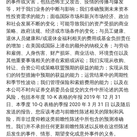
的事件或灾害，包括恐怖主义攻击、疫情的传播与爆发
等，对于我们业务的中断与影响；我们准确预测未来资本
性投资需求的能力；面临国际市场和新兴市场经济、政治
和社会发展不断的变化；可能导致我们的资产受损的商业
策略、政府法规、经济或市场条件的变化；与员工健康、
退休人员健康和/或退休金福利相关的费用或基金负担责任
的增加；在美国或国际上潜在的额外的纳税义务；与劳动
和雇佣、人身伤害、财产损坏、商业活动、环境责任以及
其他重要事项相关的潜在索赔或诉讼；我们实现从收购、
转让、合资公司或策略联盟预期的获益的能力；实现从我
们的转型措施中预期的获益的能力；运营结果中的周期性
和季节性波动；我们管理保险和索赔费用的能力；以及在
本公司不时向证券交易委员会提交的文件中所论述的其他
风险，包括本年度 10-K 表格的年报 2019 年 12 月 31
日、本季度 10-Q 表格的季报 2020 年 3 月 31 日 以及随后
发送的报告。您应该考虑与前瞻性陈述相关的限制和风
险，而非过度仰赖这类前瞻性陈述中所包含的预测准确
性。我们并不承担任何更新前瞻性陈述以反映在这些陈述
后发生的事件、情形、期望变化或意外事件的义务。