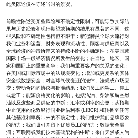
此类陈述仅在陈述当时的景况。
前瞻性陈述受某些风险和不确定性限制，可能导致实际结
果与历史经验和现行期望或预期的结果有显著的不同。这
些风险和不确定性包括但不限于：新冠肺炎全球大流行对
我们业务和运营、财务表现和流动性、顾客与供应商以及
全球经济的冲击所带来的持续不断的不确定性；在美国或
国际市场一般经济情况所发生的变化；在当地、地区、国
家和国际上的重要竞争；我们与重要客户的关系的变化；
在美国或国际市场中的法规境变化；增加或更复杂的实体
安全或数据安全；对全球气候变迁的法律、法规或市场应
变；劳动合约的协议与批准结果；我们员工的罢工、停工
或怠工；能源价格变化的影响，包括汽油、柴油和航空燃
油以及这些商品供应的中断；汇率或利率的变更；从预期
中止使用的伦敦银行同业拆借利率 (LIBOR) 和转换至任何
其他基准利率所带来的不确定性；我们维护我们品牌形象
的能力；我们吸引并留下优质员工的能力；数据安全漏
洞；互联网或我们技术基础架构的中断；来自天然或人为