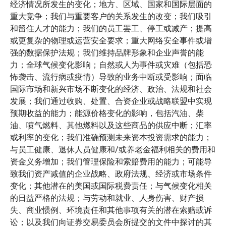
经济情况所发生的变化；地方、区域、国家和国际层面的
重大竞争；我们与重要客户的关系发生的改变；我们吸引
和留住人才的能力；我们的员工罢工、停工或减产；提高
或更复杂的物理或运营安全要求；重大网络安全事件或增
强的数据保护法规；我们维持品牌形象和企业声誉的能
力；全球气候变化影响；自然或人为事件或灾难（包括恐
怖袭击、流行病或疫情）导致的业务中断或受影响；面临
国际市场和新兴市场不断变化的经济、政治、法规和社会
发展；我们通过收购、处置、合资企业或战略联盟中实现
预期收益的能力；能源价格变化的影响，包括汽油、柴
油、喷气燃料、其他燃料以及这些商品的供应中断；汇率
或利率的变化；我们准确预测未来资本投资需求的能力；
与员工健康、退休人员健康和/或养老金福利相关的费用和
资金义务增加；我们管理保险和索赔费用的能力；可能导
致我们资产减值的企业战略、政府法规、经济或市场条件
变化；其他潜在的美国或国际税费责任；与气候变化相关
的日益严格的法规；与劳动和就业、人身伤害、财产损
失、商业惯例、环境责任和其他事项有关的潜在索赔或诉
讼；以及我们向证券交易委员会所提交的文件中探讨的其