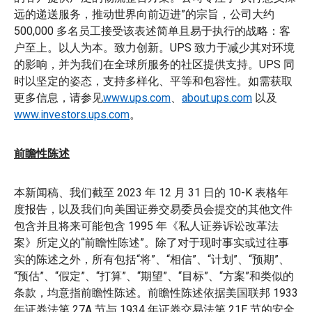
远的递送服务，推动世界向前迈进”的宗旨，公司大约
500,000 多名员工接受该表述简单且易于执行的战略：客
户至上。以人为本。致力创新。UPS 致力于减少其对环境
的影响，并为我们在全球所服务的社区提供支持。UPS 同
时以坚定的姿态，支持多样化、平等和包容性。如需获取
更多信息，请参见
www.ups.com
、
about.ups.com
以及
www.investors.ups.com
。
前瞻性陈述
本新闻稿、我们截至 2023 年 12 月 31 日的 10-K 表格年
度报告，以及我们向美国证券交易委员会提交的其他文件
包含并且将来可能包含 1995 年《私人证券诉讼改革法
案》所定义的“前瞻性陈述”。除了对于现时事实或过往事
实的陈述之外，所有包括“将”、“相信”、“计划”、“预期”、
“预估”、“假定”、“打算”、“期望”、“目标”、“方案”和类似的
条款，均意指前瞻性陈述。前瞻性陈述依据美国联邦 1933
年证券法第 27A 节与 1934 年证券交易法第 21E 节的安全