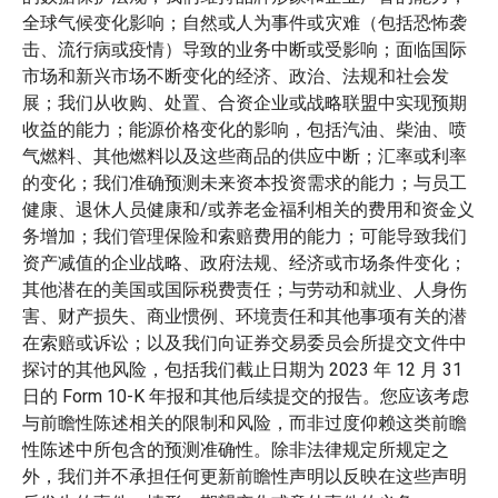
全球气候变化影响；自然或人为事件或灾难（包括恐怖袭
击、流行病或疫情）导致的业务中断或受影响；面临国际
市场和新兴市场不断变化的经济、政治、法规和社会发
展；我们从收购、处置、合资企业或战略联盟中实现预期
收益的能力；能源价格变化的影响，包括汽油、柴油、喷
气燃料、其他燃料以及这些商品的供应中断；汇率或利率
的变化；我们准确预测未来资本投资需求的能力；与员工
健康、退休人员健康和/或养老金福利相关的费用和资金义
务增加；我们管理保险和索赔费用的能力；可能导致我们
资产减值的企业战略、政府法规、经济或市场条件变化；
其他潜在的美国或国际税费责任；与劳动和就业、人身伤
害、财产损失、商业惯例、环境责任和其他事项有关的潜
在索赔或诉讼；以及我们向证券交易委员会所提交文件中
探讨的其他风险，包括我们截止日期为 2023 年 12 月 31
日的 Form 10-K 年报和其他后续提交的报告。您应该考虑
与前瞻性陈述相关的限制和风险，而非过度仰赖这类前瞻
性陈述中所包含的预测准确性。除非法律规定所规定之
外，我们并不承担任何更新前瞻性声明以反映在这些声明