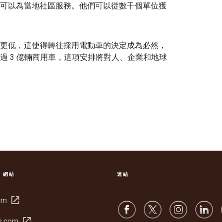
可以為當地社區服務。他們可以從數千個單位獲
相同或更低，這使得轉往採用電動車的決定成為必然，
過 3 億輛商用車，這項安排將對人、企業和地球
S 網站
連結
在
om
新
在
s.com