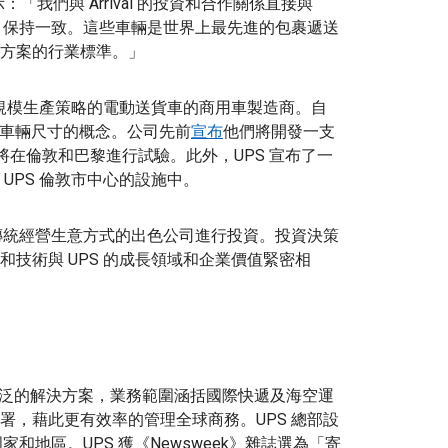
 表示：「我們與 Arrival 的投資和合作關係直接與
向）保持一致。這些車輛是世界上最先進的包裹遞送
方案的行業標準。」
具有全球規模生產策略的電動送貨車的商用車製造商。自
開發不同車輛尺寸的概念。公司先前
宣布
他們將開發一支
將在倫敦和巴黎進行試驗。此外，UPS 宣布了一
 UPS 倫敦市中心的設施中。
傳統經營生意方式的出色公司進行投資。投資決策
技術與 UPS 的成長領域和企業價值緊密相
，提供廣泛的解決方案，業務範圍涵括國際快遞及海空運
署，藉此更有效率的管理全球商務。UPS 總部設
家和地區。UPS 獲《Newsweek》雜誌選為「寄