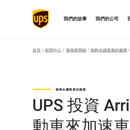
我們的故事
我們的公司
打
開
開
開
啟
啟
我
我
我
們
們
們
的
的
的
首頁
新聞中心
發佈新聞稿
能夠永續發展的服務
故
公
影
事
司
響
選
功
力
單
能
選
表
單
能夠永續發展的服務
UPS 投資 Ar
動車來加速車