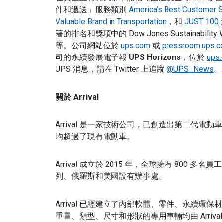
件和遞送」服務類別
America’s Best Customer 
Valuable Brand in Transportation
，和
JUST 100
著的排名和獎項中的 Dow Jones Sustainability World
等。公司網站位於
ups.com
或
pressroom.ups.
司的永續發展電子報
UPS Horizons
，位於
ups.
UPS 消息，請在 Twitter 上追蹤
@UPS_News
。
關於 Arrival
Arrival 是一家技術公司，已創造出第二代
均超過了現有電動車。
Arrival 成立於 2015 年，全球擁有 80
列、俄羅斯和美國設有辦事處。
Arrival 已經建立了內部軟體、零件、永續
重量、類型、尺寸和形狀的專用車輛均由 Arri