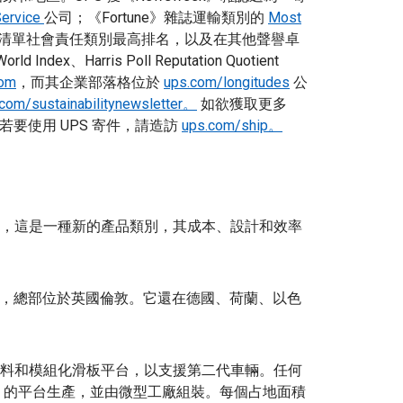
Service
公司；《Fortune》雜誌運輸類別的
Most
清單社會責任類別最高排名，以及在其他聲譽卓
 Index、Harris Poll Reputation Quotient
com
，而其企業部落格位於
ups.com/longitudes
公
com/sustainabilitynewsletter。
如欲獲取更多
若要使用 UPS 寄件，請造訪
ups.com/ship。
電動車，這是一種新的產品類別，其成本、設計和效率
0 多名員工，總部位於英國倫敦。它還在德國、荷蘭、以色
環保材料和模組化滑板平台，以支援第二代車輛。任何
val 的平台生產，並由微型工廠組裝。每個占地面積