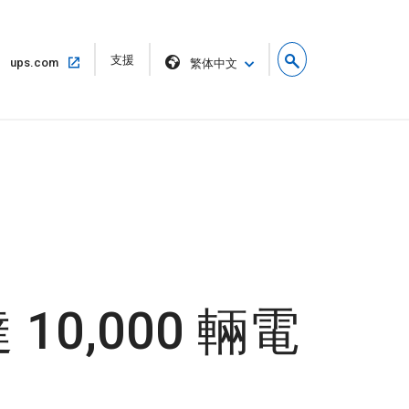
在
支援
在
ups.com
繁体中文
新
相
視
同
窗
的
開
視
啟
窗
中
開
啟
 10,000 輛電