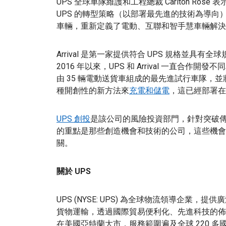
UPS 全球車隊維護和工程總裁 Carlton Rose
UPS 的轉型策略（以部署最先進的技術為導
車輛，重新定義了電動、互聯和智手慧車輛解決
Arrival 是第一家提供符合 UPS 規格並
2016 年以來，UPS 和 Arrival 一直合作
由 35 輛電動送貨車組成的最先進試行車隊，並
種開創性的新方法來
充電和儲電
，這已經部署在
UPS 創投
是該公司的風險投資部門，針對突破
的重點是那些創造機會和技術的公司，這些機會和
關。
關於 UPS
UPS (NYSE: UPS) 為全球物流領導企業
貨物運輸，透過國際貿易便利化、先進科技的佈
在美國亞特蘭大市，服務範圍遍及全球 220 多國