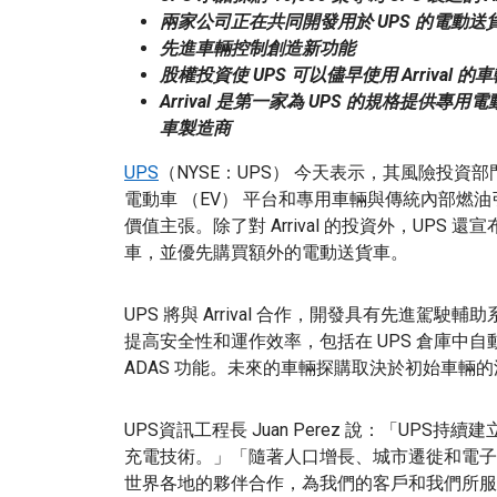
兩家公司正在共同開發用於 UPS 的電動送
先進車輛控制創造新功能
股權投資使 UPS 可以儘早使用 Arrival 的
Arrival 是第一家為 UPS 的規格提
車製造商
UPS
（NYSE：UPS） 今天表示，其風險投資部門 
電動車 （EV） 平台和專用車輛與傳統內部燃
價值主張。除了對 Arrival 的投資外，UPS 還宣
車，並優先購買額外的電動送貨車。
UPS 將與 Arrival 合作，開發具有先進駕
提高安全性和運作效率，包括在 UPS 倉庫中自動
ADAS 功能。未來的車輛探購取決於初始車輛
UPS資訊工程長 Juan Perez 說：「UP
充電技術。」「隨著人口增長、城市遷徙和電子
世界各地的夥伴合作，為我們的客戶和我們所服