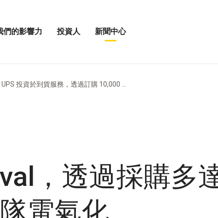
我們的影響力
投資人
新聞中心
打
打
開
開
投
新
資
聞
人
中
UPS 投資於到貨服務，透過訂購 10,000 ...
選
心
單
選
單
rival，透過採購多達
隊電氣化