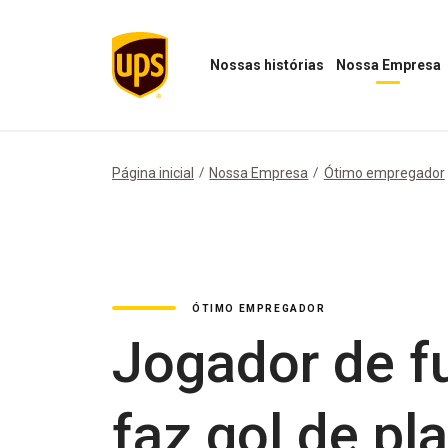
Nossas histórias
Nossa Empresa
Abrir
Abrir
menu
menu
"Nossas
Nossa
histórias"
Empresa
Página inicial
Nossa Empresa
Ótimo empregador
ÓTIMO EMPREGADOR
Jogador de fu
faz gol de pl