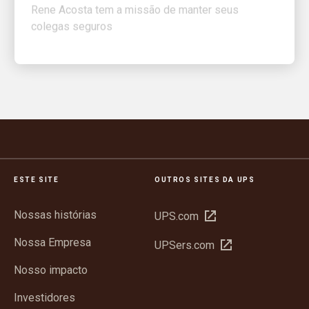
colegas seguros
ESTE SITE
OUTROS SITES DA UPS
Nossas histórias
Abrir
UPS.com
em
Nossa Empresa
Abrir
UPSers.com
nova
em
janela
Nosso impacto
nova
janela
Investidores