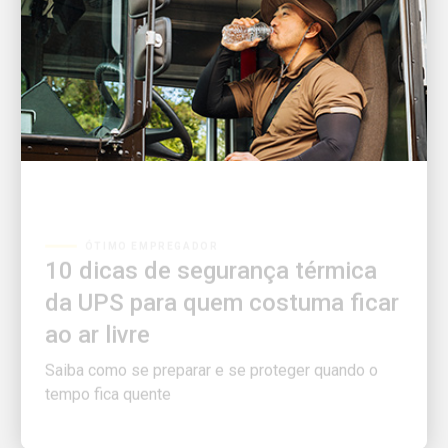
ÓTIMO EMPREGADOR
10 dicas de segurança térmica
da UPS para quem costuma ficar
ao ar livre
Saiba como se preparar e se proteger quando o
tempo fica quente