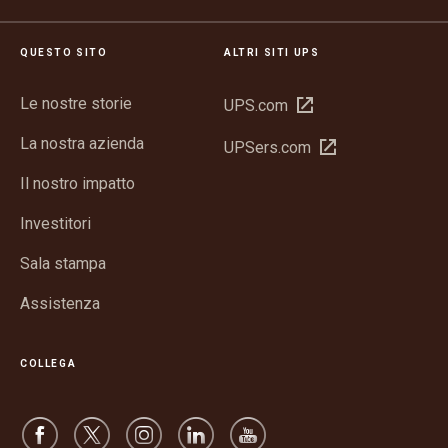
QUESTO SITO
ALTRI SITI UPS
Le nostre storie
Apri
UPS.com
in
La nostra azienda
Apri
UPSers.com
una
in
nuova
Il nostro impatto
una
finestra
nuova
Investitori
finestra
Sala stampa
Assistenza
COLLEGA