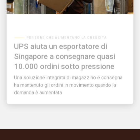
PERSONE CHE ALIMENTANO LA CRESCITA
UPS aiuta un esportatore di
Singapore a consegnare quasi
10.000 ordini sotto pressione
Una soluzione integrata di magazzino e consegna
ha mantenuto gli ordini in movimento quando la
domanda è aumentata