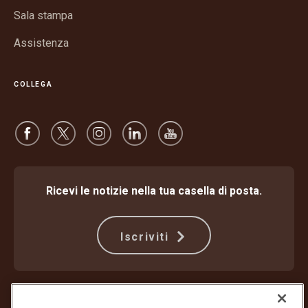
finestra
Sala stampa
Assistenza
COLLEGA
Ricevi le notizie nella tua casella di posta.
Iscriviti
Protezione dalle frodi
Termini e condizioni
Termini di utilizzo del sito web
Informativa sulla privacy