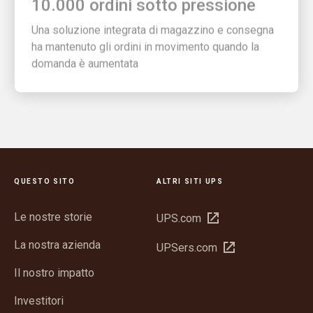
Una soluzione integrata di magazzino e consegna
ha mantenuto gli ordini in movimento quando la
domanda è aumentata
QUESTO SITO
ALTRI SITI UPS
Le nostre storie
Apri
UPS.com
in
La nostra azienda
Apri
UPSers.com
una
in
nuova
Il nostro impatto
una
finestra
nuova
Investitori