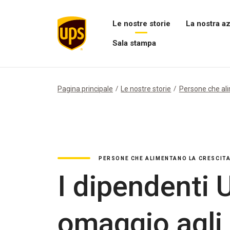
Le nostre storie
La nostra a
Apri
Apri
Sala stampa
il
il
menu
menu
Apri
Le
La
menu
nostre
nostra
Sala
storie
azienda
stampa
Pagina principale
Le nostre storie
Persone che ali
PERSONE CHE ALIMENTANO LA CRESCIT
I dipendenti 
omaggio agli 