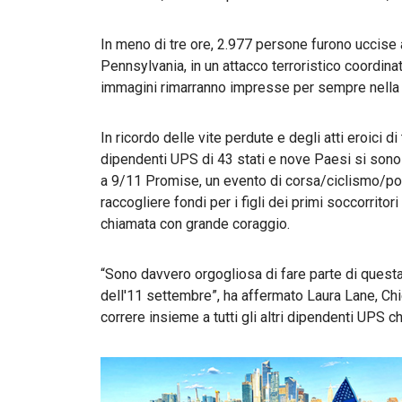
In meno di tre ore, 2.977 persone furono uccise 
Pennsylvania, in un attacco terroristico coordina
immagini rimarranno impresse per sempre nella n
In ricordo delle vite perdute e degli atti eroici d
dipendenti UPS di 43 stati e nove Paesi si sono
a 9/11 Promise, un evento di corsa/ciclismo/po
raccogliere fondi per i figli dei primi soccorritor
chiamata con grande coraggio.
“Sono davvero orgogliosa di fare parte di questa i
dell'11 settembre”, ha affermato Laura Lane, Chie
correre insieme a tutti gli altri dipendenti UPS c