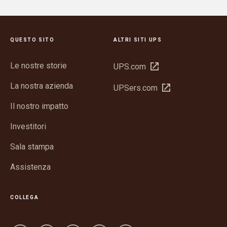
QUESTO SITO
ALTRI SITI UPS
Le nostre storie
Apri
UPS.com
in
La nostra azienda
Apri
UPSers.com
una
in
nuova
Il nostro impatto
una
finestra
nuova
Investitori
finestra
Sala stampa
Assistenza
COLLEGA