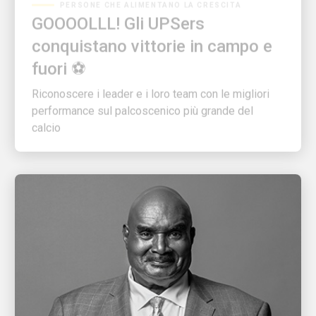
GOOOOLLL! Gli UPSers
conquistano vittorie in campo e
fuori ⚽
Riconoscere i leader e i loro team con le migliori
performance sul palcoscenico più grande del
calcio