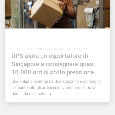
PERSONE CHE ALIMENTANO LA CRESCITA
UPS aiuta un esportatore di
Singapore a consegnare quasi
10.000 ordini sotto pressione
Una soluzione integrata di magazzino e consegna
ha mantenuto gli ordini in movimento quando la
domanda è aumentata