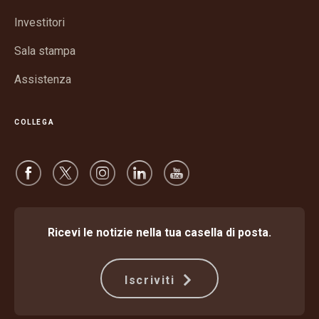
una
finestra
nuova
Investitori
finestra
Sala stampa
Assistenza
COLLEGA
Ricevi le notizie nella tua casella di posta.
Iscriviti