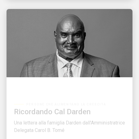
PERSONE CHE ALIMENTANO LA CRESCITA
Ricordando Cal Darden
Una lettera alla famiglia Darden dall'Amministratrice
Delegata Carol B. Tomé