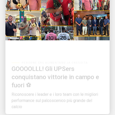
PERSONE CHE ALIMENTANO LA CRESCITA
GOOOOLLL! Gli UPSers
conquistano vittorie in campo e
fuori ⚽
Riconoscere i leader e i loro team con le migliori
performance sul palcoscenico più grande del
calcio