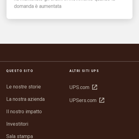
domanda è aumentata
QUESTO SITO
ALTRI SITI UPS
Le nostre storie
Apri
UPS.com
in
La nostra azienda
Apri
UPSers.com
una
in
nuova
Il nostro impatto
una
finestra
nuova
Investitori
finestra
Sala stampa