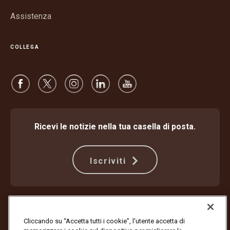
Assistenza
COLLEGA
Ricevi le notizie nella tua casella di posta.
Iscriviti
Protezione dalle frodi
Termini e condizioni
Termini di utilizzo del sito web
Informativa sulla privacy
Cliccando su “Accetta tutti i cookie”, l'utente accetta di
Impostazioni dei cookie