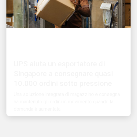
PERSONE CHE ALIMENTANO LA CRESCITA
UPS aiuta un esportatore di
Singapore a consegnare quasi
10.000 ordini sotto pressione
Una soluzione integrata di magazzino e consegna
ha mantenuto gli ordini in movimento quando la
domanda è aumentata