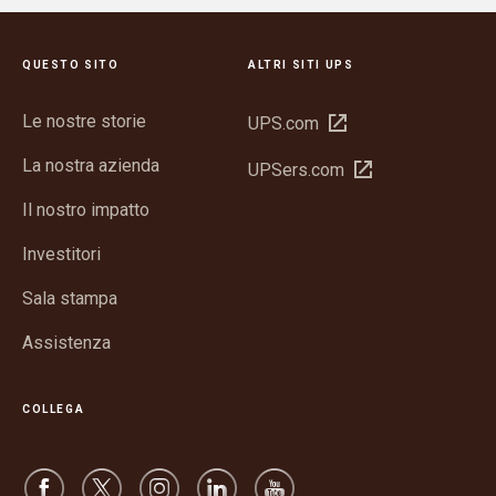
QUESTO SITO
ALTRI SITI UPS
Le nostre storie
Apri
UPS.com
in
La nostra azienda
Apri
UPSers.com
una
in
nuova
Il nostro impatto
una
finestra
nuova
Investitori
finestra
Sala stampa
Assistenza
COLLEGA