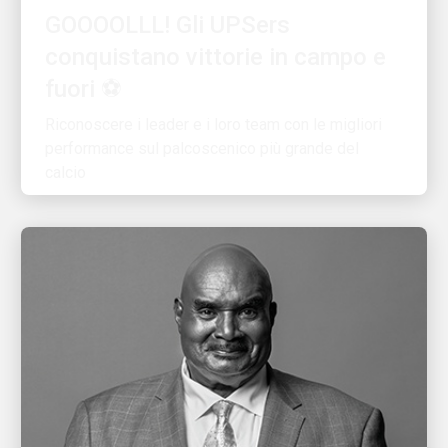
conquistano vittorie in campo e
fuori ⚽
Riconoscere i leader e i loro team con le migliori
performance sul palcoscenico più grande del
calcio