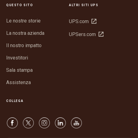
QUESTO SITO
ALTRI SITI UPS
Le nostre storie
Apri
UPS.com
in
La nostra azienda
Apri
UPSers.com
una
in
nuova
Il nostro impatto
una
finestra
nuova
Investitori
finestra
Sala stampa
Assistenza
COLLEGA