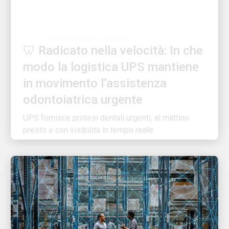
L'INNOVAZIONE AL CENTRO
🦷 Radicato nella velocità: In che
modo la logistica UPS mantiene
in movimento l’assistenza
odontoiatrica urgente
UPS fornisce protesi dentali urgenti, al mattino
presto e con visibilità in tempo reale