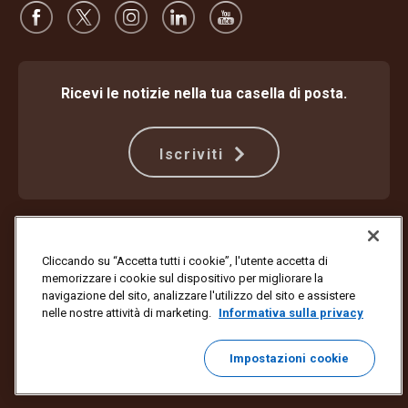
Ricevi le notizie nella tua casella di posta.
Iscriviti
Protezione dalle frodi
Termini e condizioni
Termini di utilizzo del sito web
Informativa sulla privacy
Cliccando su “Accetta tutti i cookie”, l'utente accetta di
Impostazioni dei cookie
memorizzare i cookie sul dispositivo per migliorare la
navigazione del sito, analizzare l'utilizzo del sito e assistere
Copyright ©1994-2026 United Parcel Service of America, Inc. Tutti i
nelle nostre attività di marketing.
Informativa sulla privacy
diritti riservati. Non vuoi più ricevere aggiornamenti via email?
Annulla l'iscrizione qui
Impostazioni cookie
Per aggiornare tutte le preferenze email o annullare l'iscrizione alle
email di marketing di UPS,
fai clic qui
.