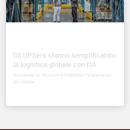
L'INNOVAZIONE AL CENTRO
Gli UPSers stanno semplificando
la logistica globale con l'IA
Accelerare le decisioni e migliorare l’esperienza
del cliente