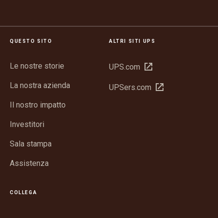
QUESTO SITO
ALTRI SITI UPS
Le nostre storie
Apri
UPS.com
in
La nostra azienda
Apri
UPSers.com
una
in
nuova
Il nostro impatto
una
finestra
nuova
Investitori
finestra
Sala stampa
Assistenza
COLLEGA