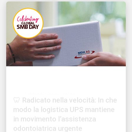
L'INNOVAZIONE AL CENTRO
🦷 Radicato nella velocità: In che
modo la logistica UPS mantiene
in movimento l’assistenza
odontoiatrica urgente
UPS fornisce protesi dentali urgenti, al mattino