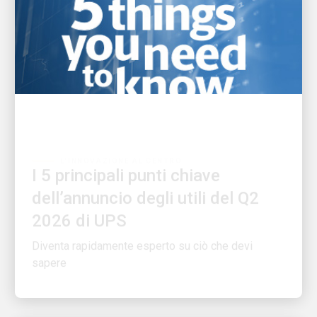
L'INNOVAZIONE AL CENTRO
I 5 principali punti chiave
dell’annuncio degli utili del Q2
2026 di UPS
Diventa rapidamente esperto su ciò che devi
sapere