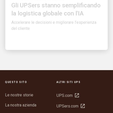
la logistica globale con l'IA
Accelerare le decisioni e migliorare l’esperienza
del cliente
QUESTO SITO
ALTRI SITI UPS
Le nostre storie
Apri
UPS.com
in
La nostra azienda
Apri
UPSers.com
una
in