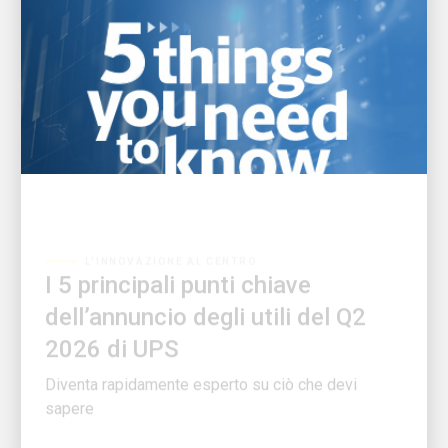
L'INNOVAZIONE AL CENTRO
I 5 principali punti chiave
dell’annuncio degli utili del Q2
2026 di UPS
Diventa rapidamente esperto su ciò che devi
sapere