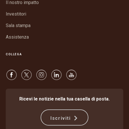
nuova
Il nostro impatto
una
finestra
nuova
Investitori
finestra
Sala stampa
Assistenza
COLLEGA
Ricevi le notizie nella tua casella di posta.
Iscriviti