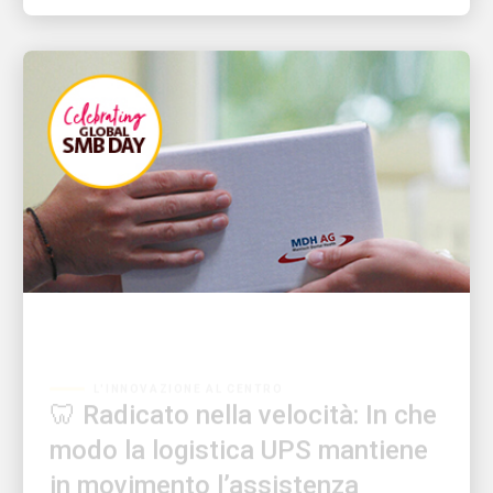
L'INNOVAZIONE AL CENTRO
🦷 Radicato nella velocità: In che
modo la logistica UPS mantiene
in movimento l’assistenza
odontoiatrica urgente