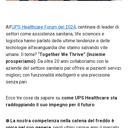
All’
UPS Healthcare Forum del 2024
,
centinaia di leader di
settori come assistenza sanitaria, life sciences e
logistica hanno parlato delle ultime tendenze e delle
tecnologie all’avanguardia che stanno salvando vite
umane. Il tema? “
Together We Thrive” (Insieme
prosperiamo)
. Da oltre 20 anni collaboriamo con le
aziende del settore sanitario per offrire ai pazienti servizi
migliori, con funzionalità intelligenti e una precisione
senza pari.
Ecco tre cose da sapere su
come UPS Healthcare sta
raddoppiando il suo impegno per il futuro
:
❄️ La nostra competenza nella catena del freddo è
unica nel suo genere
: negli ultimi cinque anni il mercato