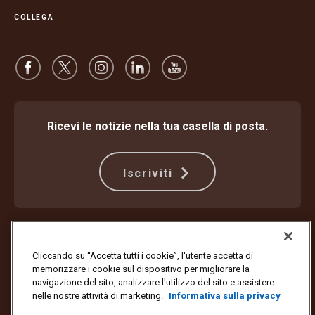
COLLEGA
Ricevi le notizie nella tua casella di posta.
Iscriviti
Protezione dalle frodi
Termini e condizioni
Termini di utilizzo del sito web
Informativa sulla privacy
Cliccando su “Accetta tutti i cookie”, l'utente accetta di
Impostazioni dei cookie
memorizzare i cookie sul dispositivo per migliorare la
navigazione del sito, analizzare l'utilizzo del sito e assistere
Copyright ©1994-2026 United Parcel Service of America, Inc. Tutti i
nelle nostre attività di marketing.
Informativa sulla privacy
diritti riservati. Non vuoi più ricevere aggiornamenti via email?