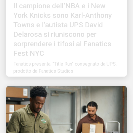
York Knicks sono Karl-Anthony
Towns e l’autista UPS David
Delarosa si riuniscono per
sorprendere i tifosi al Fanatics
Fest NYC
Fanatics presenta: “Title Run” consegnato da UPS,
prodotto da Fanatics Studios