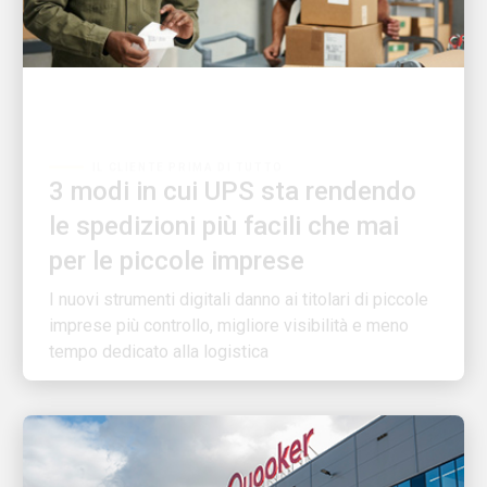
IL CLIENTE PRIMA DI TUTTO
3 modi in cui UPS sta rendendo
le spedizioni più facili che mai
per le piccole imprese
I nuovi strumenti digitali danno ai titolari di piccole
imprese più controllo, migliore visibilità e meno
tempo dedicato alla logistica