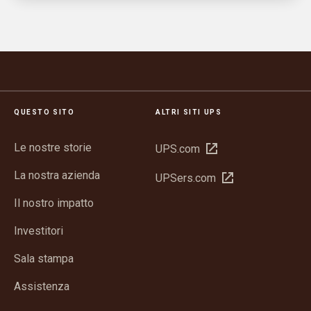
QUESTO SITO
ALTRI SITI UPS
Le nostre storie
Apri
UPS.com
in
La nostra azienda
Apri
UPSers.com
una
in
nuova
Il nostro impatto
una
finestra
nuova
Investitori
finestra
Sala stampa
Assistenza