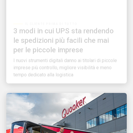
IL CLIENTE PRIMA DI TUTTO
3 modi in cui UPS sta rendendo
le spedizioni più facili che mai
per le piccole imprese
I nuovi strumenti digitali danno ai titolari di piccole
imprese più controllo, migliore visibilità e meno
tempo dedicato alla logistica