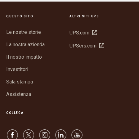
QUESTO SITO
ALTRI SITI UPS
Le nostre storie
Apri
UPS.com
in
La nostra azienda
Apri
UPSers.com
una
in
nuova
Il nostro impatto
una
finestra
nuova
Investitori
finestra
Sala stampa
Assistenza
COLLEGA