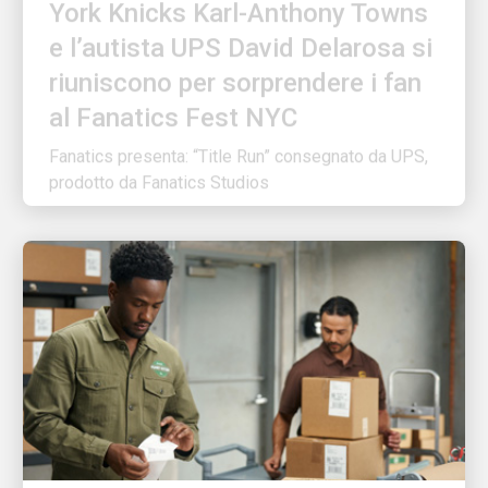
e l’autista UPS David Delarosa si
riuniscono per sorprendere i fan
al Fanatics Fest NYC
Fanatics presenta: “Title Run” consegnato da UPS,
prodotto da Fanatics Studios