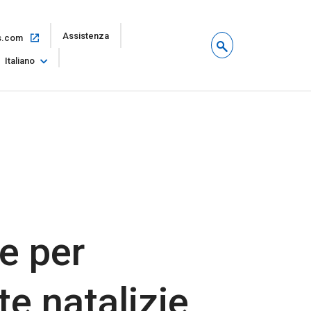
Apri
Assistenza
Apri
s.com
il
nella
link
Italiano
stessa
in
finestra
una
nuova
finestra
e per
te natalizie