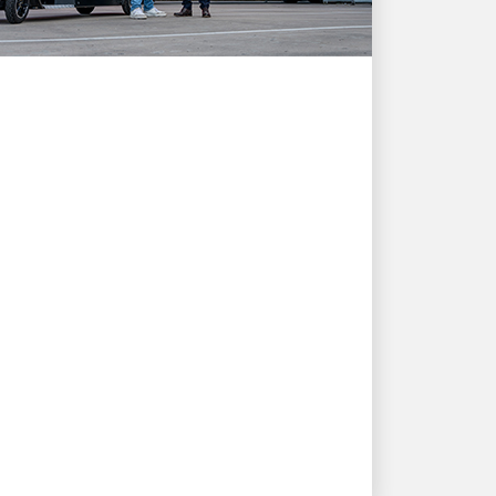
IL CLIENTE PRIMA DI TUTTO
Come le soluzioni di
spedizione UPS
supportano la crescita e
le esigenze dei clienti di
Quooker
Scopri una storia di innovazione e
partnership