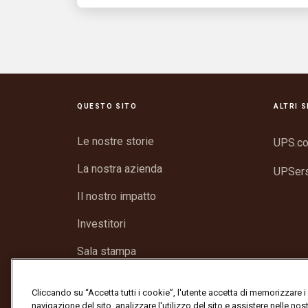
QUESTO SITO
ALTRI S
Le nostre storie
UPS.c
La nostra azienda
UPSer
Il nostro impatto
Investitori
Sala stampa
Assistenza
Cliccando su “Accetta tutti i cookie”, l'utente accetta di memorizzare i
navigazione del sito, analizzare l'utilizzo del sito e assistere nelle nost