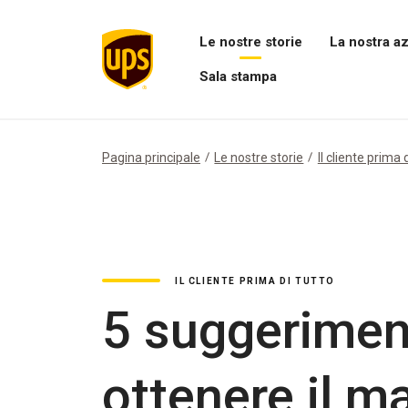
Le nostre storie
La nostra a
Apri
Apri
Sala stampa
il
il
menu
menu
Apri
Le
La
menu
nostre
nostra
Sala
storie
azienda
stampa
Pagina principale
Le nostre storie
Il cliente prima 
IL CLIENTE PRIMA DI TUTTO
5 suggeriment
ottenere il m