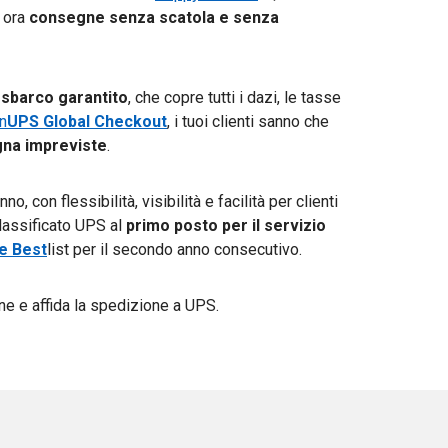
o ora
consegne senza scatola e senza
 sbarco garantito
, che copre tutti i dazi, le tasse
n
UPS Global Checkout
, i tuoi clienti sanno che
na impreviste
.
o, con flessibilità, visibilità e facilità per clienti
lassificato UPS al
primo posto per il servizio
he Best
list per il secondo anno consecutivo.
ene e affida la spedizione a UPS.