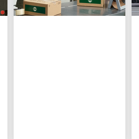
IL CLIENTE PRIMA DI TUTTO
3 modi in cui UPS sta
rendendo le spedizioni
più facili che mai per le
piccole imprese
I nuovi strumenti digitali danno ai titolari
di piccole imprese più controllo,
migliore visibilità e meno tempo
dedicato alla logistica