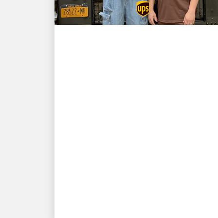
IL CLIENTE PRIMA DI TUTTO
Il campione NBA e stella
dei New York Knicks Karl-
Anthony Towns e l’autista
UPS David Delarosa si
riuniscono per
sorprendere i fan al
Fanatics Fest NYC
Fanatics presenta: “Title Run”
consegnato da UPS, prodotto da
Fanatics Studios