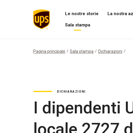
Le nostre storie
La nostra a
Apri
Apri
Sala stampa
il
il
menu
menu
Apri
Le
La
menu
nostre
nostra
Sala
storie
azienda
stampa
Pagina principale
Sala stampa
Dichiarazioni
DICHIARAZIONI
I dipendenti 
locale 2727 d