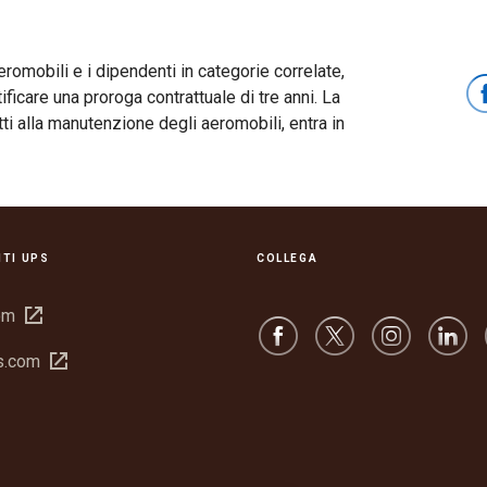
eromobili e i dipendenti in categorie correlate,
ficare una proroga contrattuale di tre anni. La
ti alla manutenzione degli aeromobili, entra in
ITI UPS
COLLEGA
Apri
om
in
Apri
s.com
una
in
nuova
una
finestra
nuova
finestra