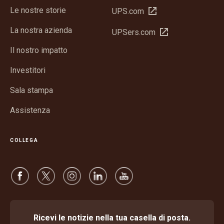
Le nostre storie
Apri
UPS.com
in
La nostra azienda
Apri
UPSers.com
una
in
nuova
Il nostro impatto
una
finestra
nuova
Investitori
finestra
Sala stampa
Assistenza
COLLEGA
Ricevi le notizie nella tua casella di posta.