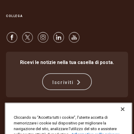
COLLEGA
Ricevi le notizie nella tua casella di posta.
Iscriviti
Protezione dalle frodi
Termini e condizioni
Termini di utilizzo del sito web
Informativa sulla privacy
Cliccando su “Accetta tutti i cookie”, l'utente accetta di
Impostazioni dei cookie
memorizzare i cookie sul dispositivo per migliorare la
navigazione del sito, analizzare l'utilizzo del sito e assistere
Copyright ©1994-2026 United Parcel Service of America, Inc. Tutti i