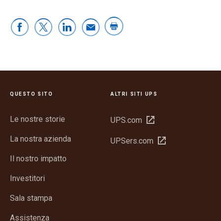
QUESTO SITO
ALTRI SITI UPS
Le nostre storie
Apri
UPS.com
in
La nostra azienda
Apri
UPSers.com
una
in
nuova
Il nostro impatto
una
finestra
nuova
Investitori
finestra
Sala stampa
Assistenza