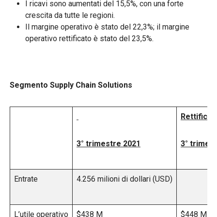
I ricavi sono aumentati del 15,5%, con una forte
crescita da tutte le regioni.
Il margine operativo è stato del 22,3%; il margine
operativo rettificato è stato del 23,5%.
Segmento Supply Chain Solutions
Rettificat
3° trimestre 2021
3° trimes
Entrate
4.256 milioni di dollari (USD)
L’utile operativo
$438 M
$448 M