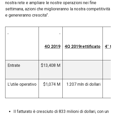
nostra rete e ampliare le nostre operazioni nei fine
settimana, azioni che miglioreranno la nostra competitività
e genereranno crescita”.
4Q 2019
4Q 2019
rettificato
4° tr
Entrate
$13,408 M
$1
L’utile operativo
$1,074 M
1.207 mln di dollari
Il fatturato è cresciuto di 833 milioni di dollari, con un