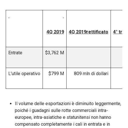
4Q 2019
4Q 2019
rettificato
4° tri
Entrate
$3,762 M
$3
L’utile operativo
$799 M
809 mln di dollari
Il volume delle esportazioni è diminuito leggermente,
poiché i guadagni sulle rotte commerciali intra-
europee, intra-asiatiche e statunitensi non hanno
compensato completamente i cali in entrata e in