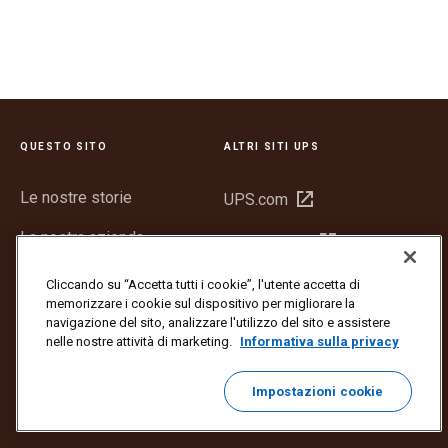
QUESTO SITO
ALTRI SITI UPS
Le nostre storie
Apri
UPS.com
in
La nostra azienda
Apri
UPSers.com
una
in
nuova
Il nostro impatto
Cliccando su “Accetta tutti i cookie”, l'utente accetta di
una
finestra
memorizzare i cookie sul dispositivo per migliorare la
nuova
Investitori
navigazione del sito, analizzare l'utilizzo del sito e assistere
finestra
nelle nostre attività di marketing.
Informativa sulla privacy
Sala stampa
Impostazioni cookie
Assistenza