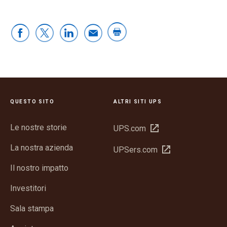
QUESTO SITO
ALTRI SITI UPS
Le nostre storie
Apri
UPS.com
in
La nostra azienda
Apri
UPSers.com
una
in
nuova
Il nostro impatto
una
finestra
nuova
Investitori
finestra
Sala stampa