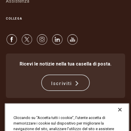
Assistenza
COLLEGA
Ricevi le notizie nella tua casella di posta.
Iscriviti
Protezione dalle frodi
Termini e condizioni
Termini di utilizzo del sito web
Informativa sulla privacy
Cliccando su “Accetta tutti i cookie”, l'utente accetta di
Impostazioni dei cookie
memorizzare i cookie sul dispositivo per migliorare la
navigazione del sito, analizzare l'utilizzo del sito e assistere