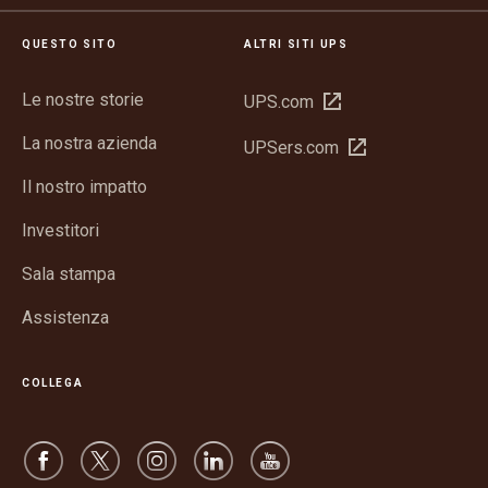
QUESTO SITO
ALTRI SITI UPS
Le nostre storie
Apri
UPS.com
in
La nostra azienda
Apri
UPSers.com
una
in
nuova
Il nostro impatto
una
finestra
nuova
Investitori
finestra
Sala stampa
Assistenza
COLLEGA