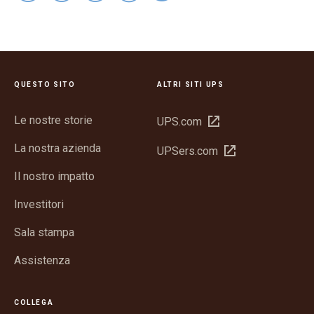
QUESTO SITO
ALTRI SITI UPS
Le nostre storie
Apri
UPS.com
in
La nostra azienda
Apri
UPSers.com
una
in
nuova
Il nostro impatto
una
finestra
nuova
Investitori
finestra
Sala stampa
Assistenza
COLLEGA