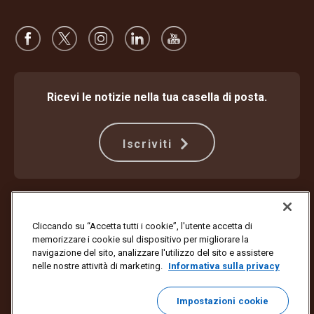
Ricevi le notizie nella tua casella di posta.
Iscriviti
Protezione dalle frodi
Termini e condizioni
Termini di utilizzo del sito web
Informativa sulla privacy
Cliccando su “Accetta tutti i cookie”, l'utente accetta di
Impostazioni dei cookie
memorizzare i cookie sul dispositivo per migliorare la
navigazione del sito, analizzare l'utilizzo del sito e assistere
Copyright ©1994-2026 United Parcel Service of America, Inc. Tutti i
nelle nostre attività di marketing.
Informativa sulla privacy
diritti riservati. Non vuoi più ricevere aggiornamenti via email?
Annulla l'iscrizione qui
Impostazioni cookie
Per aggiornare tutte le preferenze email o annullare l'iscrizione alle