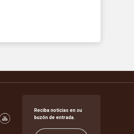
Una solución integrada de almacén y
entrega mantuvo los pedidos en
movimiento cuando la demanda
aumentó
Reciba noticias en su
buzón de entrada.