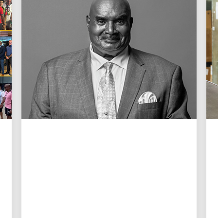
LA GENTE IMPULSA EL CRECIMIENTO
Recordando a Cal Darden
Una carta a la familia Darden de la
directora ejecutiva Carol B. Tomé