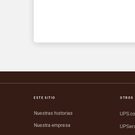
⚽
Reconocimiento a los líderes de alto
rendimiento y sus equipos en el
escenario más importante del fútbol
ESTE SITIO
OTROS 
Nuestras historias
UPS.c
Nuestra empresa
UPSer