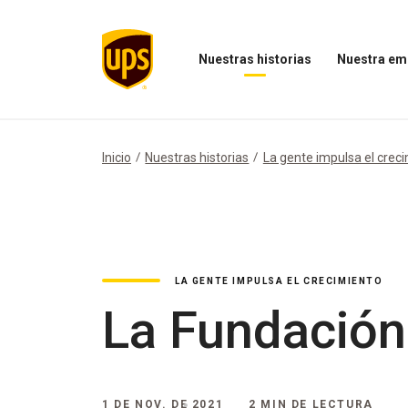
Nuestras historias
Nuestra em
Abrir
Abrir
el
el
menú
menú
Nuestras
Nuestra
historias
empresa
Inicio
Nuestras historias
La gente impulsa el crec
LA GENTE IMPULSA EL CRECIMIENTO
La Fundación
1 DE NOV. DE 2021
2 MIN DE LECTURA