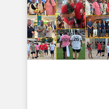
LA GENTE IMPULSA EL CRECIMIENTO
¡GOOOOOOOOOL! Los
empleados de UPS
consiguen victorias
dentro y fuera del campo